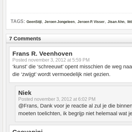
,
,
,
,
TAGS:
GeenStijl
Jeroen Jongeleen
Jeroen P. Visser
Jisan Ahn
li
7 Comments
Frans R. Veenhoven
Posted
november 3, 2012 at 5:59 PM
‘kunst’ die ‘schreeuwt’ opent misschien de weg naar
die ‘zwijgt’ wordt vermoedelijk niet gezien.
Niek
Posted
november 3, 2012 at 6:02 PM
@Frans, Dank voor je reactie al zul je die binn
moeten toelichten, ik begrijp niet helemaal wat j
Geovanini