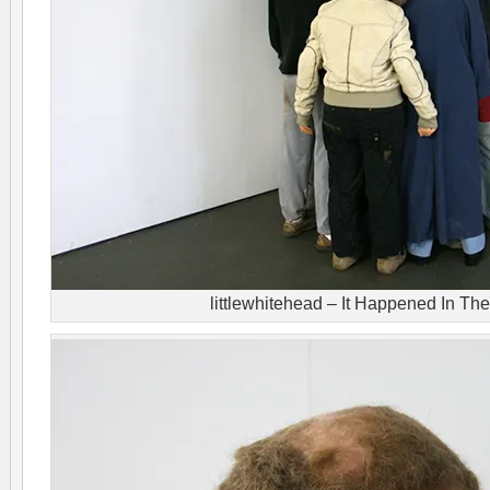
littlewhitehead – It Happened In Th