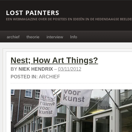
LOST PAINTERS
EEN WEBMAGAZINE OVER DE POSITIES EN IDEEËN IN DE HEDENDAAGSE BEELD
archief
theorie
interview
Info
Nest; How Art Things?
BY
NIEK HENDRIX
–
03/11/2012
POSTED IN:
ARCHIEF