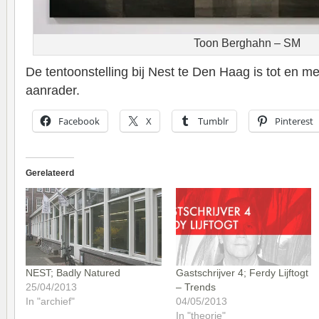
Toon Berghahn – SM
De tentoonstelling bij Nest te Den Haag is tot en m
aanrader.
Facebook
X
Tumblr
Pinterest
Gerelateerd
NEST; Badly Natured
Gastschrijver 4; Ferdy Lijftogt
25/04/2013
– Trends
In "archief"
04/05/2013
In "theorie"