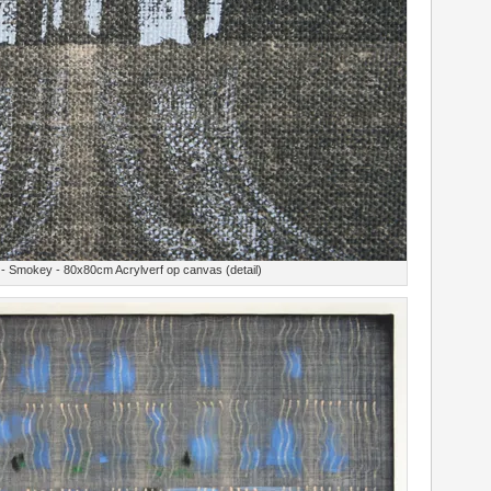
- Smokey - 80x80cm Acrylverf op canvas (detail)