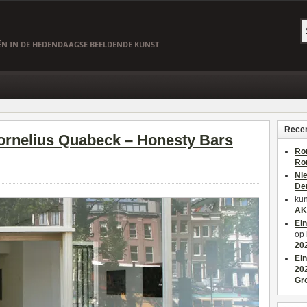
EËN IN DE HEDENDAAGSE BEELDENDE KUNST
Recen
ornelius Quabeck – Honesty Bars
Ro
Ro
Ni
De
kun
AK
Ei
op
20
Ei
20
Gr