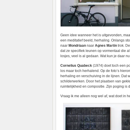
Geen idee wanneer het is uitgevonden, maar
een meditatief beeld, herhaling. Onlangs s
naar
Mondriaan
naar
Agnes Martin
trok. De
dat ze specifiek leunen op vormentaal die al
losjes, veel is al gedaan. Wat kun je daar 
Cornelius Quabeck
(1974) doet toch een po
los maar toch herhalend. Op de foto’s hierond
herhaling en verschuiving in de lijnen. Dat w
schilderwerken. Door het plaatsen van gekleu
ruimtelijkheid en compositie. Zijn poging i
Vraag ik me alleen nog wel af, wat doet in