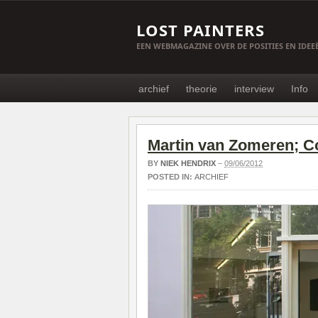
LOST PAINTERS
EEN WEBMAGAZINE OVER DE POSITIES EN IDE
archief
theorie
interview
Info
Martin van Zomeren; C
BY
NIEK HENDRIX
–
09/06/2012
POSTED IN:
ARCHIEF