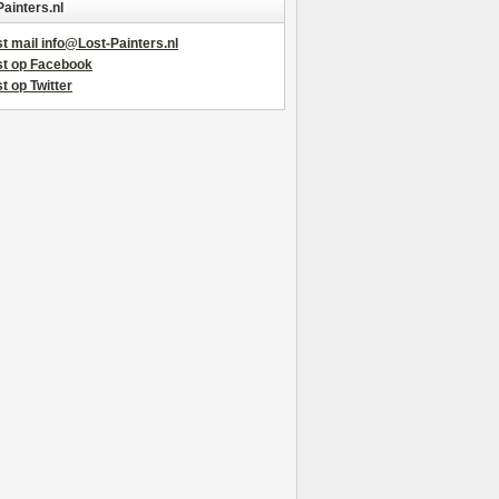
Painters.nl
t mail info@Lost-Painters.nl
st op Facebook
t op Twitter