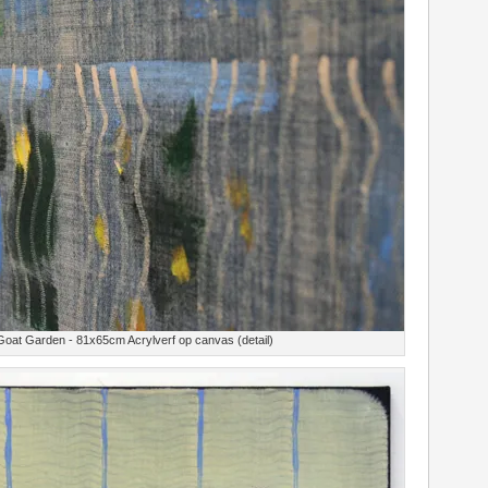
oat Garden - 81x65cm Acrylverf op canvas (detail)