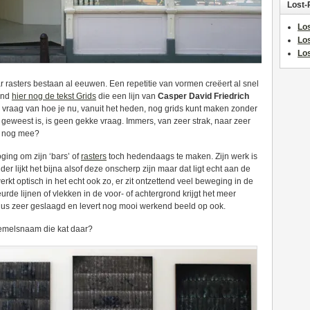
Lost-
Los
Lo
Los
 rasters bestaan al eeuwen. Een repetitie van vormen creëert al snel
tond
hier nog de tekst Grids
die een lijn van
Casper David Friedrich
 vraag van hoe je nu, vanuit het heden, nog grids kunt maken zonder
 geweest is, is geen gekke vraag. Immers, van zeer strak, naar zeer
nu nog mee?
ging om zijn ‘bars’ of
rasters
toch hedendaags te maken. Zijn werk is
er lijkt het bijna alsof deze onscherp zijn maar dat ligt echt aan de
erkt optisch in het echt ook zo, er zit ontzettend veel beweging in de
rde lijnen of vlekken in de voor- of achtergrond krijgt het meer
s dus zeer geslaagd en levert nog mooi werkend beeld op ook.
 hemelsnaam die kat daar?