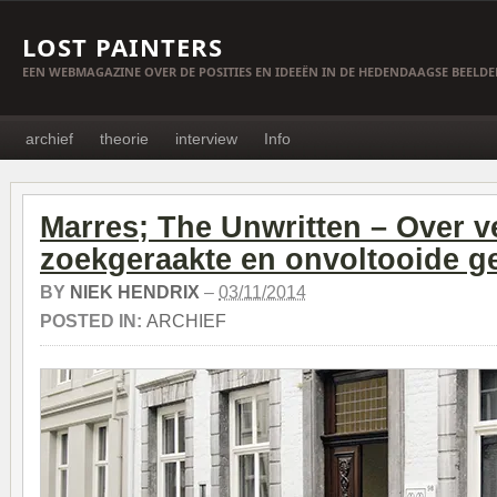
LOST PAINTERS
EEN WEBMAGAZINE OVER DE POSITIES EN IDEEËN IN DE HEDENDAAGSE BEELD
archief
theorie
interview
Info
Marres; The Unwritten – Over v
zoekgeraakte en onvoltooide g
BY
NIEK HENDRIX
–
03/11/2014
POSTED IN:
ARCHIEF