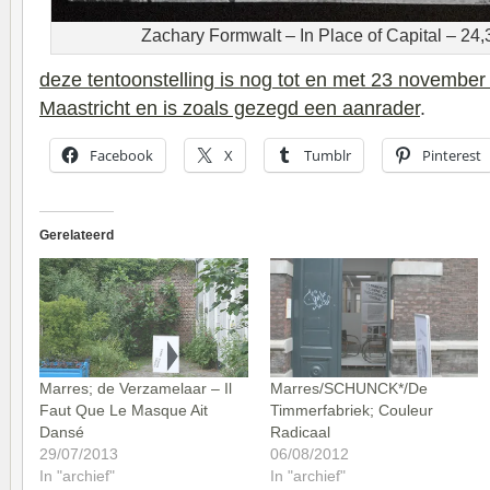
Zachary Formwalt – In Place of Capital – 24
deze tentoonstelling is nog tot en met 23 november t
Maastricht en is zoals gezegd een aanrader
.
Facebook
X
Tumblr
Pinterest
Gerelateerd
Marres; de Verzamelaar – Il
Marres/SCHUNCK*/De
Faut Que Le Masque Ait
Timmerfabriek; Couleur
Dansé
Radicaal
29/07/2013
06/08/2012
In "archief"
In "archief"