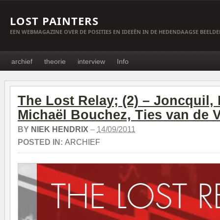
LOST PAINTERS
EEN WEBMAGAZINE OVER DE POSITIES EN IDEEËN IN DE HEDENDAAGSE BEELD
archief
theorie
interview
Info
The Lost Relay; (2) – Joncquil,
Michaël Bouchez, Ties van de 
BY
NIEK HENDRIX
–
14/09/2011
POSTED IN:
ARCHIEF