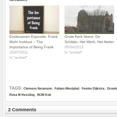
Gerelateerd
Eindexamen Expositie; Frank
Grote Kerk Veere; De
Mohr Instituut – The
Schilder, Het Werk, Het Atelier
Importance of Being Frank
05/04/2013
25/07/2011
In "archief"
In "archief"
,
,
,
TAGS:
Clemens Neumann
Fabian Westphal
Femke Dijkstra
Groni
,
Rosa M Hessling
WJM Kok
2 Comments