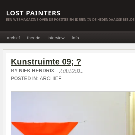
LOST PAINTERS
EEN WEBMAGAZINE OVER DE POSITIES EN IDEEËN IN DE HEDENDAAGSE BEELD
archief
theorie
interview
Info
Kunstruimte 09; ?
BY
NIEK HENDRIX
–
27/07/2011
POSTED IN:
ARCHIEF