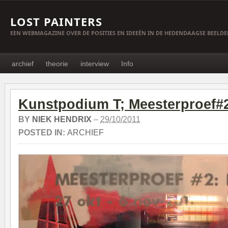
LOST PAINTERS
EEN WEBMAGAZINE OVER DE POSITIES EN IDEEËN IN DE HEDENDAAGSE BEELD
archief
theorie
interview
Info
Kunstpodium T; Meesterproef#2;
BY
NIEK HENDRIX
–
29/10/2011
POSTED IN:
ARCHIEF