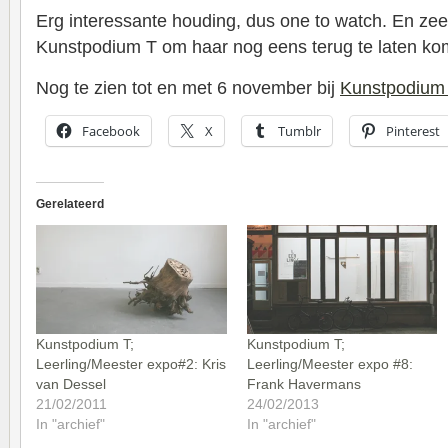
Erg interessante houding, dus one to watch. En zeer
Kunstpodium T om haar nog eens terug te laten ko
Nog te zien tot en met 6 november bij
Kunstpodium
Facebook
X
Tumblr
Pinterest
Gerelateerd
Kunstpodium T;
Kunstpodium T;
Leerling/Meester expo#2: Kris
Leerling/Meester expo #8:
van Dessel
Frank Havermans
21/02/2011
24/02/2013
In "archief"
In "archief"