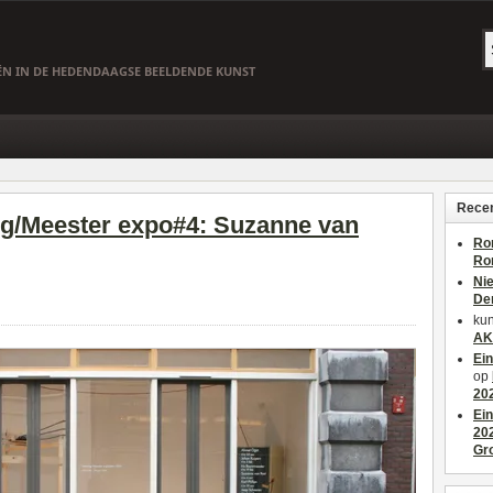
EËN IN DE HEDENDAAGSE BEELDENDE KUNST
Recen
ng/Meester expo#4: Suzanne van
Ro
Ro
Ni
De
kun
AK
Ei
op
20
Ei
20
Gr