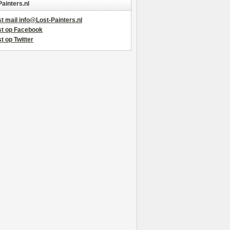
Painters.nl
t mail info@Lost-Painters.nl
st op Facebook
t op Twitter