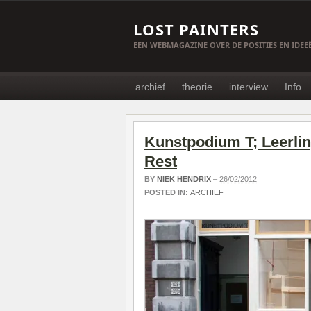
LOST PAINTERS
EEN WEBMAGAZINE OVER DE POSITIES EN IDE
archief
theorie
interview
Info
Kunstpodium T; Leerli
Rest
BY
NIEK HENDRIX
–
26/02/2012
POSTED IN:
ARCHIEF