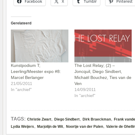
Facebook
X
Tumblr
Pinterest
Gerelateerd
Kunstpodium T;
The Lost Relay; (2) –
Leerling/Meester expo #8:
Joncquil, Diego Sindbert,
Marcel Berlanger
Michaël Bouchez, Ties van de
21/05/2011
Ven
In "archief"
14/09/2011
In "archief"
,
,
,
TAGS:
Christie Zwart
Diego Sindbert
Dirk Braeckman
Frank vande
,
,
,
Lydia Weijers
Marjolijn de Wit
Noortje van der Palen
Valerie de Ghelli