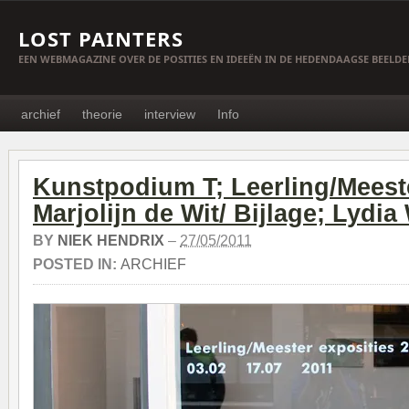
LOST PAINTERS
EEN WEBMAGAZINE OVER DE POSITIES EN IDEEËN IN DE HEDENDAAGSE BEELD
archief
theorie
interview
Info
Kunstpodium T; Leerling/Meest
Marjolijn de Wit/ Bijlage; Lydia
BY
NIEK HENDRIX
–
27/05/2011
POSTED IN:
ARCHIEF