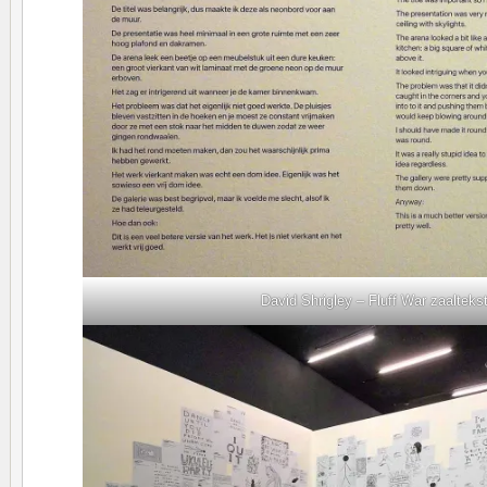
David Shrigley – Fluff War zaalteks