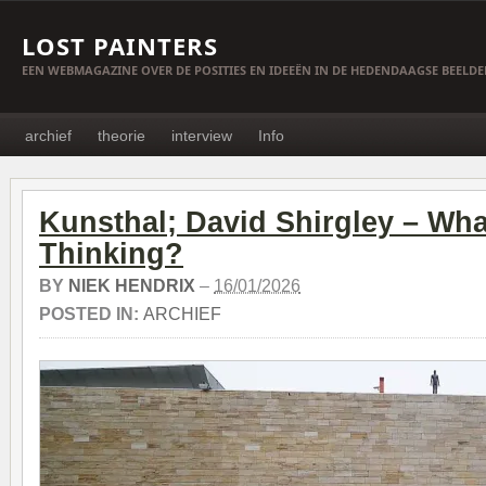
LOST PAINTERS
EEN WEBMAGAZINE OVER DE POSITIES EN IDEEËN IN DE HEDENDAAGSE BEELD
archief
theorie
interview
Info
Kunsthal; David Shirgley – What
Thinking?
BY
NIEK HENDRIX
–
16/01/2026
POSTED IN:
ARCHIEF