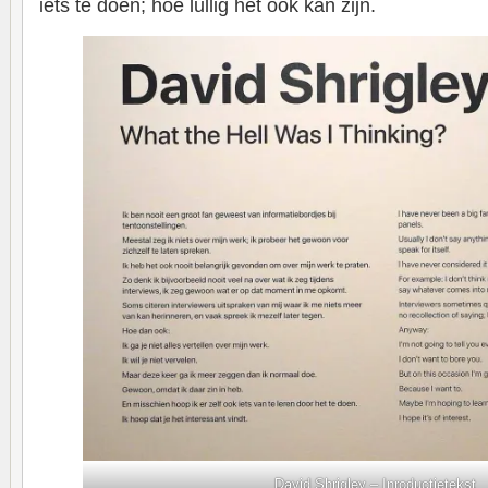
iets te doen; hoe lullig het ook kan zijn.
David Shrigley – Inroductietekst