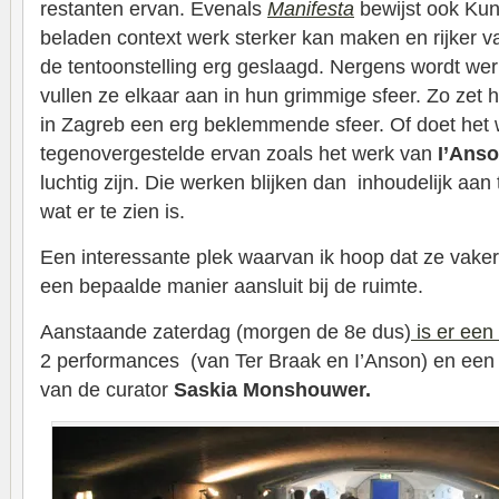
restanten ervan. Evenals
Manifesta
bewijst ook Kuns
beladen context werk sterker kan maken en rijker va
de tentoonstelling erg geslaagd. Nergens wordt werk 
vullen ze elkaar aan in hun grimmige sfeer. Zo zet 
in Zagreb een erg beklemmende sfeer. Of doet het w
tegenovergestelde ervan zoals het werk van
I’Ans
luchtig zijn. Die werken blijken dan inhoudelijk aan 
wat er te zien is.
Een interessante plek waarvan ik hoop dat ze vaker
een bepaalde manier aansluit bij de ruimte.
Aanstaande zaterdag (morgen de 8e dus)
is er ee
2 performances (van Ter Braak en I’Anson) en een u
van de curator
Saskia Monshouwer.