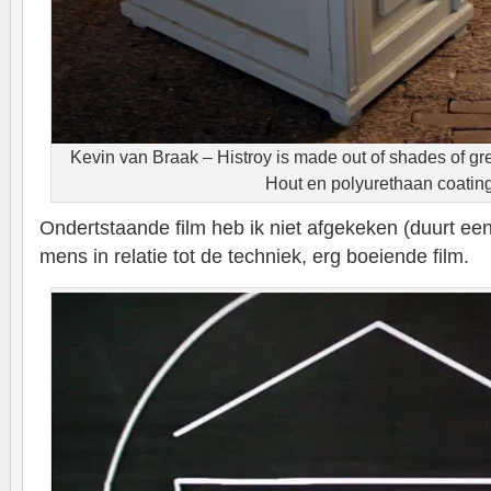
Kevin van Braak – Histroy is made out of shades of grey
Hout en polyurethaan coatin
Ondertstaande film heb ik niet afgekeken (duurt ee
mens in relatie tot de techniek, erg boeiende film.