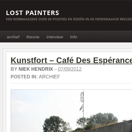
LOST PAINTERS
EEN WEBMAGAZINE OVER DE POSITIES EN IDEEËN IN DE HEDENDAAGSE BEELD
archief
theorie
interview
Info
Kunstfort – Café Des Espéranc
BY
NIEK HENDRIX
–
07/09/2012
POSTED IN:
ARCHIEF