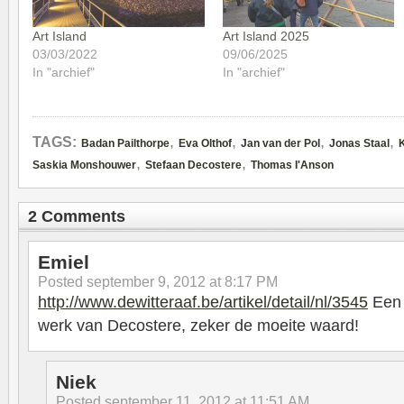
Art Island
Art Island 2025
03/03/2022
09/06/2025
In "archief"
In "archief"
,
,
,
,
TAGS:
Badan Pailthorpe
Eva Olthof
Jan van der Pol
Jonas Staal
K
,
,
Saskia Monshouwer
Stefaan Decostere
Thomas I'Anson
2 Comments
Emiel
Posted
september 9, 2012 at 8:17 PM
http://www.dewitteraaf.be/artikel/detail/nl/3545
Een e
werk van Decostere, zeker de moeite waard!
Niek
Posted
september 11, 2012 at 11:51 AM