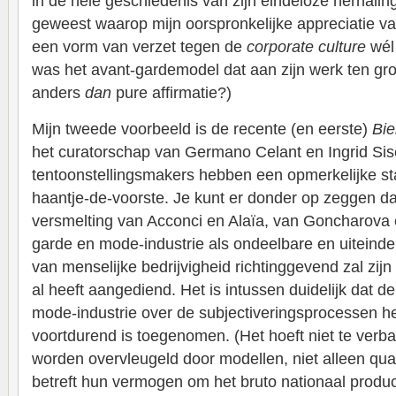
in de hele geschiedenis van zijn eindeloze herhali
geweest waarop mijn oorspronkelijke appreciatie va
een vorm van verzet tegen de
corporate culture
wél 
was het avant-gardemodel dat aan zijn werk ten gron
anders
dan
pure affirmatie?)
Mijn tweede voorbeeld is de recente (en eerste)
Bie
het curatorschap van Germano Celant en Ingrid Sis
tentoonstellingsmakers hebben een opmerkelijke sta
haantje-de-voorste. Je kunt er donder op zeggen d
versmelting van Acconci en Alaïa, van Goncharova 
garde en mode-industrie als ondeelbare en uiteinde
van menselijke bedrijvigheid richtinggevend zal zijn 
al heeft aangediend. Het is intussen duidelijk dat d
mode-industrie over de subjectiveringsprocessen h
voortdurend is toegenomen. (Het hoeft niet te verbaz
worden overvleugeld door modellen, niet alleen qua v
betreft hun vermogen om het bruto nationaal produc