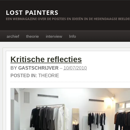
LOST PAINTERS
EEN WEBMAGAZINE OVER DE POSITIES EN IDEEËN IN DE HEDENDAAGSE BEELD
archief
theorie
interview
Info
Kritische reflecties
BY
GASTSCHRIJVER
–
10/07/2010
POSTED IN:
THEORIE