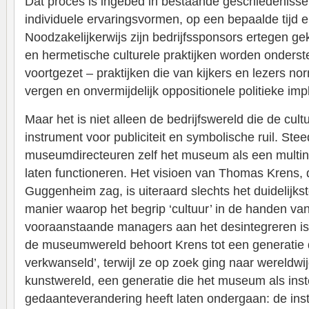
Dat proces is ingebed in bestaande geschiedenisse
individuele ervaringsvormen, op een bepaalde tijd e
Noodzakelijkerwijs zijn bedrijfssponsors ertegen gek
en hermetische culturele praktijken worden onders
voortgezet – praktijken die van kijkers en lezers n
vergen en onvermijdelijk oppositionele politieke imp
Maar het is niet alleen de bedrijfswereld die de cul
instrument voor publiciteit en symbolische ruil. St
museumdirecteuren zelf het museum als een multi
laten functioneren. Het visioen van Thomas Krens, d
Guggenheim zag, is uiteraard slechts het duidelijks
manier waarop het begrip ‘cultuur’ in de handen v
vooraanstaande managers aan het desintegreren is.
de museumwereld behoort Krens tot een generatie di
verkwanseld’, terwijl ze op zoek ging naar wereldwijde
kunstwereld, een generatie die het museum als inst
gedaanteverandering heeft laten ondergaan: de instel