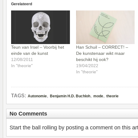
Gerelateerd
Teun van Irsel – Voorbij het
Han Schuil – CORRECT! –
einde van de kunst
De kunstenaar wikt maar
12/08/2011
beschikt hij ook?
In "theorie"
19/04/2022
In "theorie"
,
,
,
TAGS:
Autonomie
Benjamin H.D. Buchloh
mode
theorie
No Comments
Start the ball rolling by posting a comment on this art