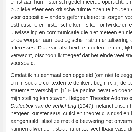
ernst aan hun historisch gedefinieerde opdracht: bi
publieke sfeer een kritische ruimte open te houden vo
voor oppositie – anders geformuleerd: te zorgen v
esthetische en historische kennis kon ontwikkelen
uitwisseling en communicatie die niet meteen en nie
onderworpen aan ideologische instrumentalisering
interesses. Daarvan afscheid te moeten nemen, lijk
verwacht, ofschoon ik toegeef dat het einde veel s
voorspeld.
Omdat ik nu eenmaal ben opgeleid (om niet te zegg
om in sociale contexten te denken, begin ik bij de p
statement verschijnt. [1] Elke pagina bevat voldoen
mijn stelling kan staven. Hetgeen Theodor Adorno
Dialectiek van de verlichting
(1947) melancholisch 
hetgeen kunstenaars, critici en theoretici sindsdien
aangehaald, alsof ze met die bezwering het onverm
kunnen afwenden, staat nu onaanvechtbaar vast: de