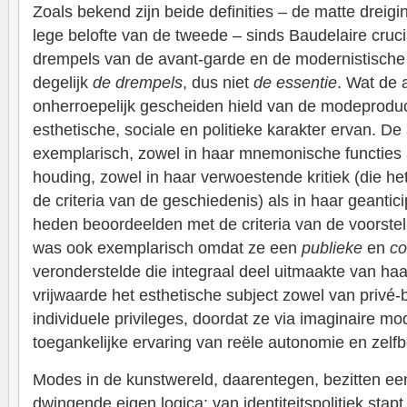
Zoals bekend zijn beide definities – de matte dreig
lege belofte van de tweede – sinds Baudelaire cru
drempels van de avant-garde en de modernistische 
degelijk
de drempels
, dus niet
de essentie
. Wat de 
onherroepelijk gescheiden hield van de modeproduc
esthetische, sociale en politieke karakter ervan. D
exemplarisch, zowel in haar mnemonische functies a
houding, zowel in haar verwoestende kritiek (die h
de criteria van de geschiedenis) als in haar geantic
heden beoordeelden met de criteria van de voorste
was ook exemplarisch omdat ze een
publieke
en
co
veronderstelde die integraal deel uitmaakte van haa
vrijwaarde het esthetische subject zowel van privé-
individuele privileges, doordat ze via imaginaire mod
toegankelijke ervaring van reële autonomie en zelf
Modes in de kunstwereld, daarentegen, bezitten ee
dwingende eigen logica: van identiteitspolitiek sta