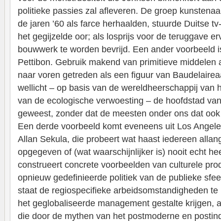
politieke passies zal afleveren. De groep kunstenaar
de jaren ’60 als farce herhaalden, stuurde Duitse tv
het gegijzelde oor; als losprijs voor de teruggave e
bouwwerk te worden bevrijd. Een ander voorbeeld 
Pettibon. Gebruik makend van primitieve middelen als
naar voren getreden als een figuur van Baudelaire
wellicht – op basis van de wereldheerschappij van 
van de ecologische verwoesting – de hoofdstad van
geweest, zonder dat de meesten onder ons dat ook 
Een derde voorbeeld komt eveneens uit Los Angele
Allan Sekula, die probeert wat haast iedereen allan
opgegeven of (wat waarschijnlijker is) nooit echt h
construeert concrete voorbeelden van culturele pro
opnieuw gedefinieerde politiek van de publieke sfeer.
staat de regiospecifieke arbeidsomstandigheden te 
het geglobaliseerde management gestalte krijgen,
die door de mythen van het postmoderne en postindu