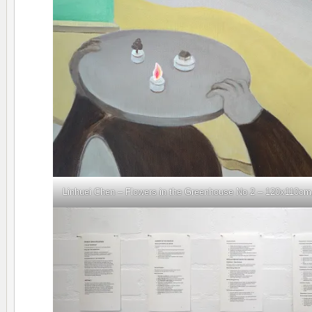
Linhuei Chen – Flowers in the Greenhouse No 2 – 120x110cm, O