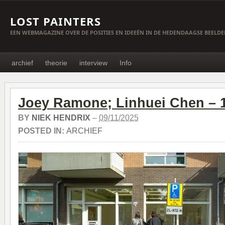
LOST PAINTERS
EEN WEBMAGAZINE OVER DE POSITIES EN IDEEËN IN DE HEDENDAAGSE BEELD
archief
theorie
interview
Info
Joey Ramone; Linhuei Chen – 
BY
NIEK HENDRIX
–
09/11/2025
POSTED IN:
ARCHIEF