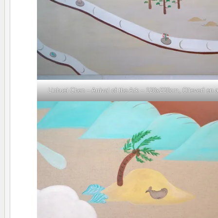
Linhuei Chen – Arrival of the Ark – 120x220cm, Olieverf en ac