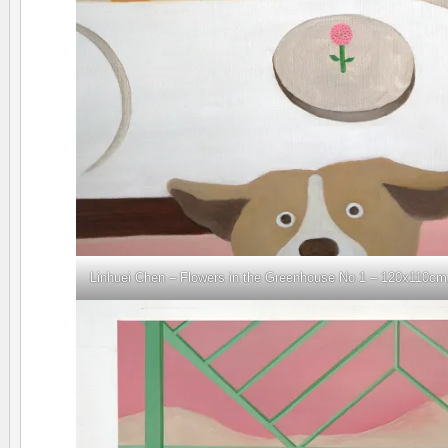
Linhuei Chen – Flowers in the Greenhouse No 1 – 120x110cm, O