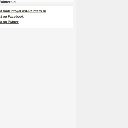
Painters.nl
t mail info@Lost-Painters.nl
st op Facebook
t op Twitter