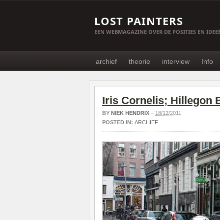
LOST PAINTERS
EEN WEBMAGAZINE OVER DE POSITIES EN IDE
archief
theorie
interview
Info
Iris Cornelis; Hillegon
BY
NIEK HENDRIX
–
18/12/2011
POSTED IN:
ARCHIEF