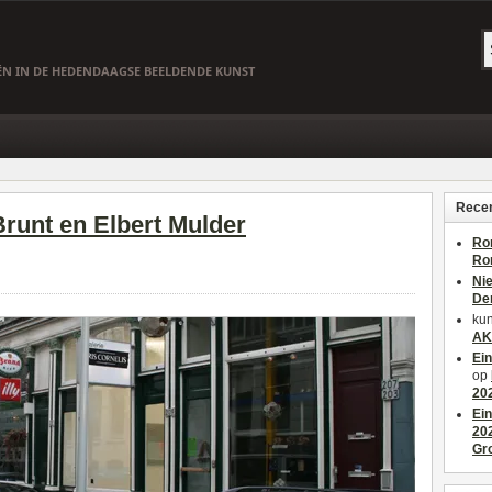
EËN IN DE HEDENDAAGSE BEELDENDE KUNST
Recen
 Brunt en Elbert Mulder
Ro
Ro
Ni
De
kun
AK
Ei
op
20
Ei
20
Gr