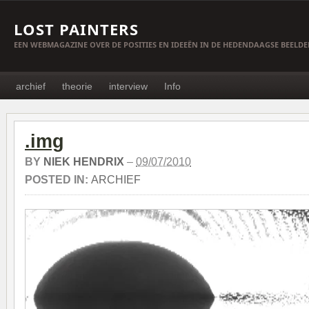
LOST PAINTERS
EEN WEBMAGAZINE OVER DE POSITIES EN IDEEËN IN DE HEDENDAAGSE BEELD
archief
theorie
interview
Info
.img
BY
NIEK HENDRIX
–
09/07/2010
POSTED IN:
ARCHIEF