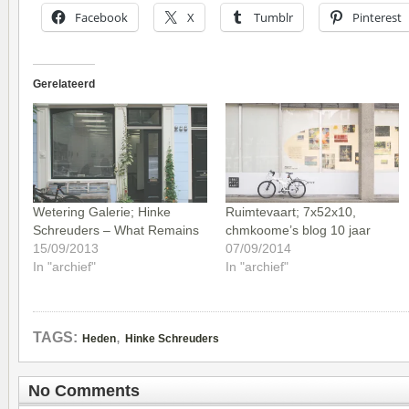
Facebook
X
Tumblr
Pinterest
Gerelateerd
Wetering Galerie; Hinke
Ruimtevaart; 7x52x10,
Schreuders – What Remains
chmkoome’s blog 10 jaar
15/09/2013
07/09/2014
In "archief"
In "archief"
,
TAGS:
Heden
Hinke Schreuders
No Comments