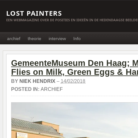
LOST PAINTERS
EEN WEBMAGAZINE OVER DE POSITIES EN IDEEËN IN DE HEDENDAAGSE BEELD
archief
theorie
interview
Info
GemeenteMuseum Den Haag; M
Flies on Milk, Green Eggs & H
BY
NIEK HENDRIX
–
14/02/2018
POSTED IN:
ARCHIEF