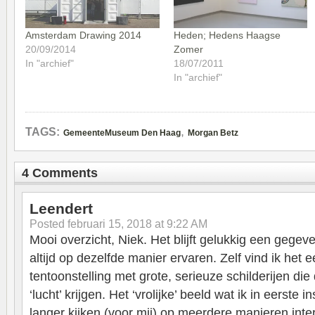
Amsterdam Drawing 2014
Heden; Hedens Haagse
20/09/2014
Zomer
In "archief"
18/07/2011
In "archief"
,
TAGS:
GemeenteMuseum Den Haag
Morgan Betz
4 Comments
Leendert
Posted
februari 15, 2018 at 9:22 AM
Mooi overzicht, Niek. Het blijft gelukkig een gege
altijd op dezelfde manier ervaren. Zelf vind ik het 
tentoonstelling met grote, serieuze schilderijen d
‘lucht’ krijgen. Het ‘vrolijke’ beeld wat ik in eerste 
langer kijken (voor mij) op meerdere manieren inte