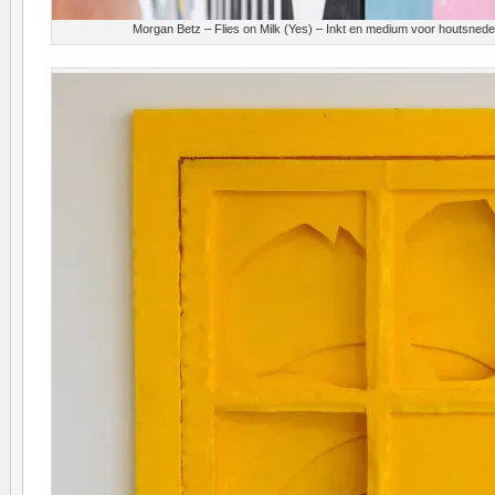
Morgan Betz – Flies on Milk (Yes) – Inkt en medium voor houtsnedes