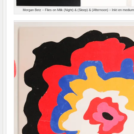
Morgan Betz – Flies on Milk (Night) & (Sleep) & (Afternoon) – Inkt en medi