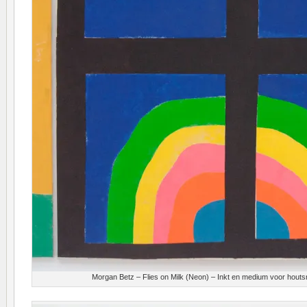
Morgan Betz – Flies on Milk (Neon) – Inkt en medium voor hout