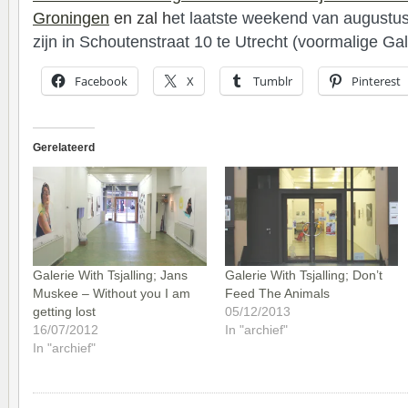
Groningen
en zal h
et laatste weekend van augustus
zijn in Schoutenstraat 10 te Utrecht (voormalige Gal
Facebook
X
Tumblr
Pinterest
Gerelateerd
Galerie With Tsjalling; Jans
Galerie With Tsjalling; Don’t
Muskee – Without you I am
Feed The Animals
getting lost
05/12/2013
16/07/2012
In "archief"
In "archief"