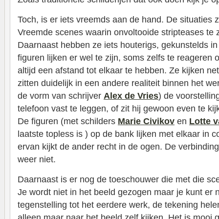
Toch, is er iets vreemds aan de hand. De situaties zi
Vreemde scenes waarin onvoltooide stripteases te z
Daarnaast hebben ze iets houterigs, gekunstelds in
figuren lijken er wel te zijn, soms zelfs te reageren
altijd een afstand tot elkaar te hebben. Ze kijken ne
zitten duidelijk in een andere realiteit binnen het werk
de vorm van schrijver
Alex de Vries
) de voorstelli
telefoon vast te leggen, of zit hij gewoon even te kij
De figuren (met schilders
Marie Civikov
en
Lotte 
laatste topless is ) op de bank lijken met elkaar in 
ervan kijkt de ander recht in de ogen. De verbinding
weer niet.
Daarnaast is er nog de toeschouwer die met die sc
Je wordt niet in het beeld gezogen maar je kunt er
tegenstelling tot het eerdere werk, de tekening hele
alleen maar naar het beeld zelf kijken. Het is mooi