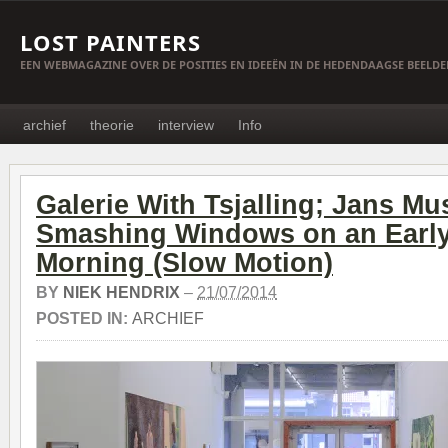
LOST PAINTERS
EEN WEBMAGAZINE OVER DE POSITIES EN IDEEËN IN DE HEDENDAAGSE BEELD
archief
theorie
interview
Info
Galerie With Tsjalling; Jans Mu
Smashing Windows on an Earl
Morning (Slow Motion)
BY
NIEK HENDRIX
–
21/07/2014
POSTED IN:
ARCHIEF