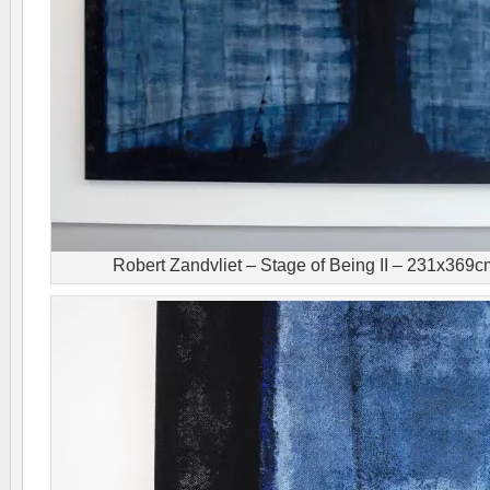
Robert Zandvliet – Stage of Being II – 231x369cm