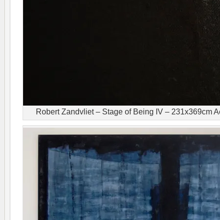
Robert Zandvliet – Stage of Being IV – 231x369cm Acr