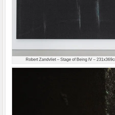
Robert Zandvliet – Stage of Being IV – 231x369c