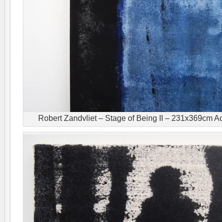
Robert Zandvliet – Stage of Being II – 231x369cm Acr