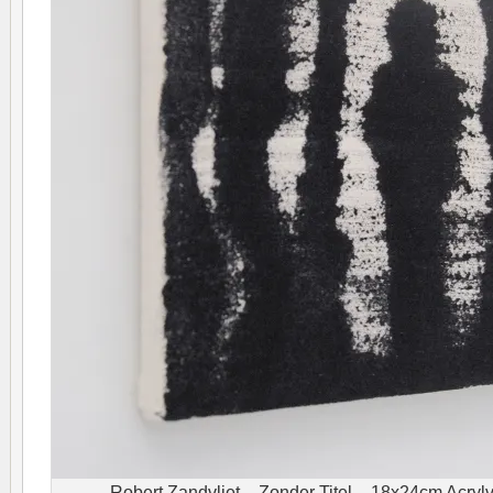
Robert Zandvliet – Zonder Titel – 18x24cm Acrylve