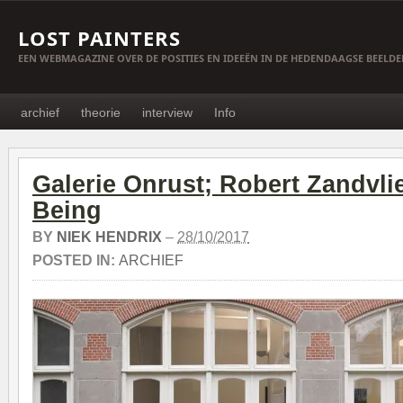
LOST PAINTERS
EEN WEBMAGAZINE OVER DE POSITIES EN IDEEËN IN DE HEDENDAAGSE BEELD
archief
theorie
interview
Info
Galerie Onrust; Robert Zandvlie
Being
BY
NIEK HENDRIX
–
28/10/2017
POSTED IN:
ARCHIEF