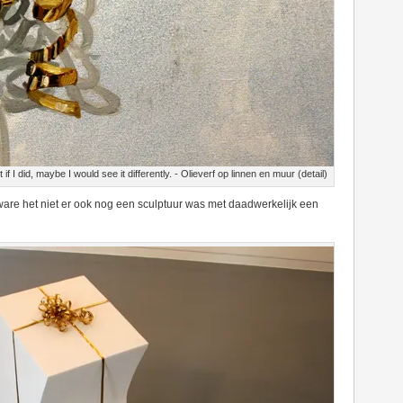
 I did, maybe I would see it differently. - Olieverf op linnen en muur (detail)
are het niet er ook nog een sculptuur was met daadwerkelijk een