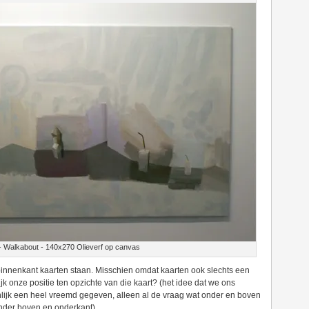
- Walkabout - 140x270 Olieverf op canvas
nnenkant kaarten staan. Misschien omdat kaarten ook slechts een
jk onze positie ten opzichte van die kaart? (het idee dat we ons
nlijk een heel vreemd gegeven, alleen al de vraag wat onder en boven
onder boven en onderkant).