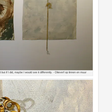
ut if I did, maybe I would see it differently. - Olieverf op linnen en muur