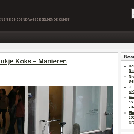
EËN IN DE HEDENDAAGSE BEELDENDE KUNST
Recen
 Aukje Koks – Manieren
Ro
Ro
Ni
De
kun
AK
Ei
op
20
Ei
20
Gr