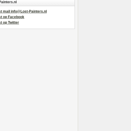
Painters.nl
t mail info@Lost-Painters.nl
st op Facebook
t op Twitter