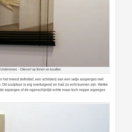
Undertones - Olieverf op linnen en luxaflex
n het meest definitief, een schilderij van een setje assperges met
. Dit sculptuur is erg overtuigend en had zo echt kunnen zijn. Welke
n de asperges of de ogenschijnlijk echte maar toch neppe asperges