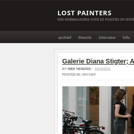
LOST PAINTERS
EEN WEBMAGAZINE OVER DE POSITIES EN IDE
archief
theorie
interview
Info
Galerie Diana Stigter;
BY
NIEK HENDRIX
–
19/10/2011
POSTED IN:
ARCHIEF