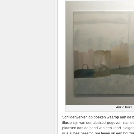
Aukje Koks 
Schilderwerken op boeken waarop aan de bi
illusie zijn van een abstract gegeven, nameli
plaatsen aan de hand van een kaart is eige
is is al heel vreemd, we leven op een bol z