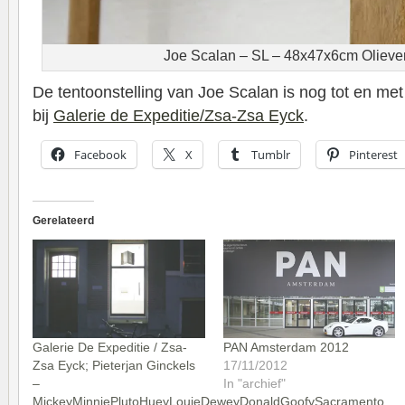
Joe Scalan – SL – 48x47x6cm Oliever
De tentoonstelling van Joe Scalan is nog tot en met (
bij
Galerie de Expeditie/Zsa-Zsa Eyck
.
Facebook
X
Tumblr
Pinterest
Gerelateerd
Galerie De Expeditie / Zsa-
PAN Amsterdam 2012
Zsa Eyck; Pieterjan Ginckels
17/11/2012
–
In "archief"
MickeyMinniePlutoHueyLouieDeweyDonaldGoofySacramento