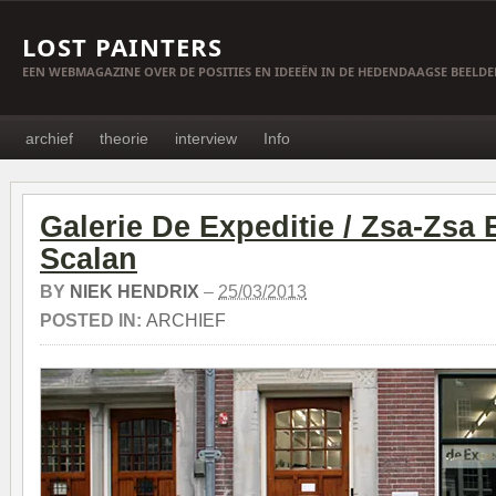
LOST PAINTERS
EEN WEBMAGAZINE OVER DE POSITIES EN IDEEËN IN DE HEDENDAAGSE BEELD
archief
theorie
interview
Info
Galerie De Expeditie / Zsa-Zsa 
Scalan
BY
NIEK HENDRIX
–
25/03/2013
POSTED IN:
ARCHIEF