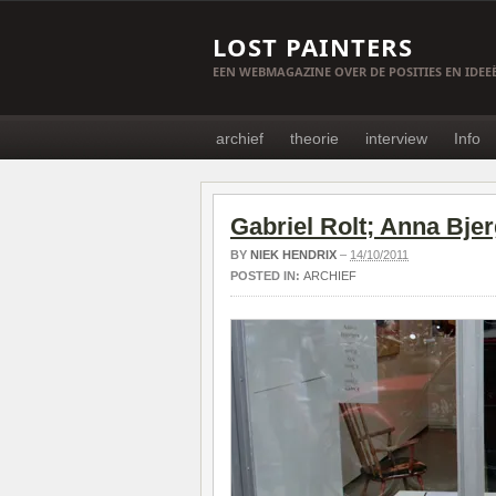
LOST PAINTERS
EEN WEBMAGAZINE OVER DE POSITIES EN IDE
archief
theorie
interview
Info
Gabriel Rolt; Anna Bje
BY
NIEK HENDRIX
–
14/10/2011
POSTED IN:
ARCHIEF