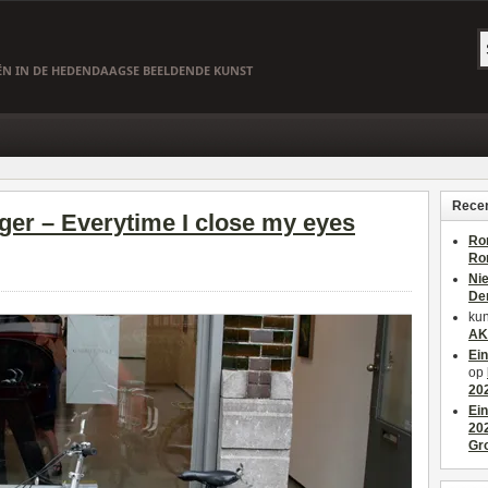
EËN IN DE HEDENDAAGSE BEELDENDE KUNST
Recen
rger – Everytime I close my eyes
Ro
Ro
Ni
De
kun
AK
Ei
op
20
Ei
20
Gr