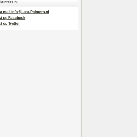
Painters.nl
t mail info@Lost-Painters.nl
st op Facebook
t op Twitter