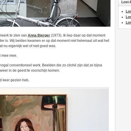
Lost-
Los
Lo
Los
erwerk te zien van
Anna Bjerger
(1973). Ik liep daar op dat moment
er is. Wij beiden kwamen er op dat moment niet helemaal uit wat het
t nu eigenlijk wel of niet goed was.
el mee mee.
 nogal conventioneel werk. Beelden die zo cliché zijn dat ze bijna
 weer in de geest te voorschijn komen.
nd keer gezien heb.