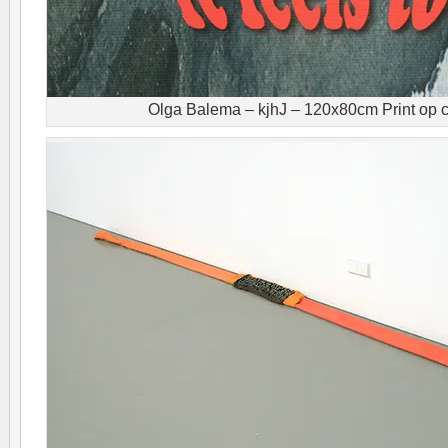
Olga Balema – kjhJ – 120x80cm Print op c