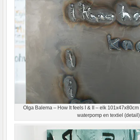
Olga Balema – How It feels I & II – elk 101x47x80cm P
waterpomp en textiel (detail)