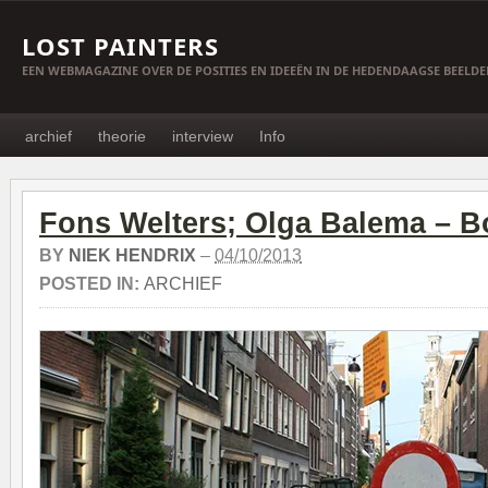
LOST PAINTERS
EEN WEBMAGAZINE OVER DE POSITIES EN IDEEËN IN DE HEDENDAAGSE BEELD
archief
theorie
interview
Info
Fons Welters; Olga Balema – B
BY
NIEK HENDRIX
–
04/10/2013
POSTED IN:
ARCHIEF