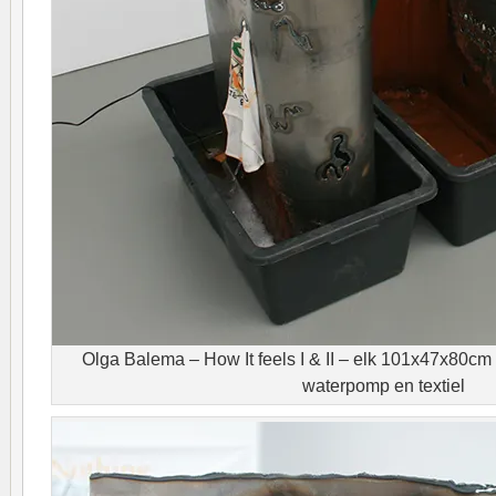
Olga Balema – How It feels I & II – elk 101x47x80cm P
waterpomp en textiel