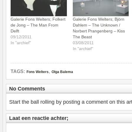
Galerie Fons Welters; Folkert
Galerie Fons Welters; Björn
de Jong – The Man From
Dahlem – The Unknown /
Delft
Norbert Prangenberg – Kiss
09/12/2011
The Beast
In "archief"
03/08/2011
In "archief"
,
TAGS:
Fons Welters
Olga Balema
No Comments
Start the ball rolling by posting a comment on this art
Laat een reactie achter;