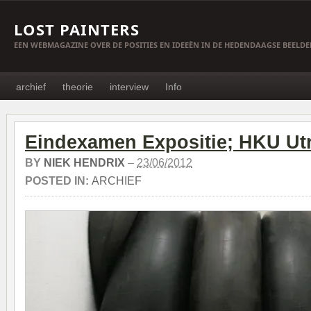
LOST PAINTERS
EEN WEBMAGAZINE OVER DE POSITIES EN IDEEËN IN DE HEDENDAAGSE BEELD
archief
theorie
interview
Info
Eindexamen Expositie; HKU Ut
BY
NIEK HENDRIX
–
23/06/2012
POSTED IN:
ARCHIEF