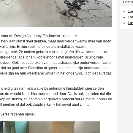
Lost-
Los
Lo
Los
f is voor de Design Academy Eindhoven: bij iedere
 sterk aan kunst doet denken, maar daar verder weinig mee van doen
val te zijn. Er zijn veel multimediale installaties waarin
n gesteld. Ze maken gebruik van strategieën die we kennen uit de
dreigende lage tonen, koptelefoons met monologen, sculpturale
nzovoort. Ook het bespreken van maatschappelijke onderwerpen vanuit
dat nu gaat over Palestina of queer-theorie, het zijn onderwerpen die
de zijn en hun weerklank vinden in het onderwijs. Toch gebeurt dat
htheid uitstralen, iets wat je bij autonome kunstafdelingen zelden
n de wereld klinkt hier voortdurend door. Dat is ook de reden dat die
op op steken, studenten hier geloven oprecht dat ze met hun werk de
 merken of dat ook daadwerkelijk het geval gaat zijn…
iverse redenen opviel.