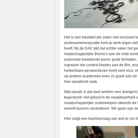
Het is een kwaliteit die zeker niet exclusie
eindexamenexpositie kom je werk tegen dat
heeft. Bij de DAE lijkt dat echter vaker het ge
maatschappelijke thema’s aan de orde worde
autonome beeldende kunst: grote formaten, 
ingrepen die context bieden aan de film, e
herkenbare perspectieven komt veel voor, of 
op andere academies even zo goed aan de or
hier opvallend vaak.
Wat opvalt, is dat veel werken een doelgeric
tegenkomt. Het geloof in de maakbaarheid va
maatschappelijke onderwerpen steeeds de k
wereld kunnen veranderen. We gaan van zelf
Hier volgt een beeldverslag van wat er om d