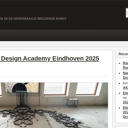
EËN IN DE HEDENDAAGSE BEELDENDE KUNST
Recen
; Design Academy Eindhoven 2025
Ro
Ro
Ni
De
kun
AK
Ei
op
20
Ei
20
Gr