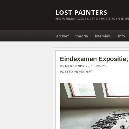
LOST PAINTERS
EEN WEBMAGAZINE OVER DE POSITIES EN IDE
archief
theorie
interview
Info
Eindexamen Expositie
BY
NIEK HENDRIX
–
18/10/2025
POSTED IN:
ARCHIEF