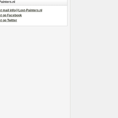
Painters.nl
t mail info@Lost-Painters.nl
st op Facebook
t op Twitter