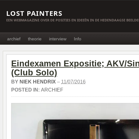
LOST PAINTERS
EEN WEBMAGAZINE OVER DE POSITIES EN IDEEËN IN DE HEDENDAAGSE BEELD
archief
theorie
interview
Info
Eindexamen Expositie; AKV/Sin
(Club Solo)
BY
NIEK HENDRIX
–
11/07/2016
POSTED IN:
ARCHIEF