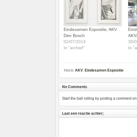
Eindexamen Expositie; AKV
Eind
Den Bosch
AKV/
02/07/2014
30/0
In "archief"
In "a
AKV
,
Eindexamen Expositie
TAGS:
No Comments
Start the ball rolling by posting a comment on t
Laat een reactie achter;