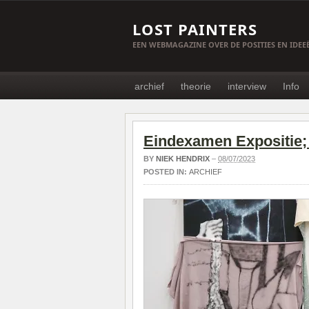
LOST PAINTERS
EEN WEBMAGAZINE OVER DE POSITIES EN IDE
archief
theorie
interview
Info
Eindexamen Expositie
BY
NIEK HENDRIX
–
08/07/2023
POSTED IN:
ARCHIEF