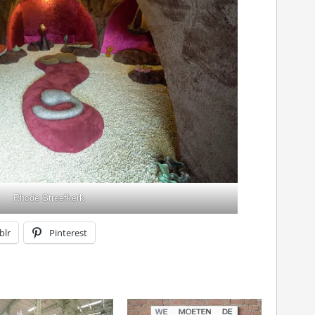
Rhode Streefkerk
blr
Pinterest