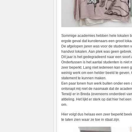
Sommige academies hebben hele lokalen besch
ergste geval dat kunstenaars een groot loka
De afgelopen jaren was voor de studenten 
handvol lokalen. Aan plek was geen gebrek.
Dit jaar is het gedegradeerd naar een soort 
Ondertussen is het aantal studenten is niet
zeer beperkt. Lang niet iedereen kan even goe
weinig werk om een helder beeld te geven. 
statement te kunnen maken.
Een paar tonen hun werk buiten onder een o
ontsnapt mij niet de nasmaak dat de academie
Terwijl er in Breda (eveneens onderdeel van
afdeling. Het lijkt er sterk op dat hier het
om.
Hier volgt dus helaas een zeer beperkt bee
te laten zien waar ze toe in staat zijn.