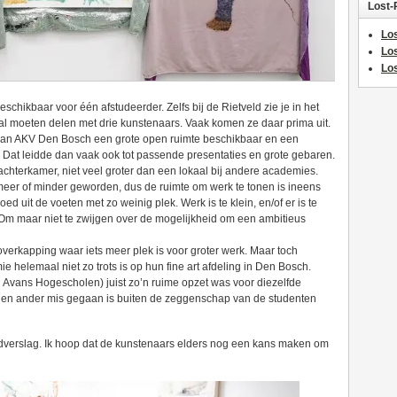
Lost-
Los
Lo
Los
ikbaar voor één afstudeerder. Zelfs bij de Rietveld zie je in het
al moeten delen met drie kunstenaars. Vaak komen ze daar prima uit.
van AKV Den Bosch een grote open ruimte beschikbaar en een
 Dat leidde dan vaak ook tot passende presentaties en grote gebaren.
achterkamer, niet veel groter dan een lokaal bij andere academies.
 meer of minder geworden, dus de ruimte om werk te tonen is ineens
d uit de voeten met zo weinig plek. Werk is te klein, en/of er is te
Om maar niet te zwijgen over de mogelijkheid om een ambitieus
verkapping waar iets meer plek is voor groter werk. Maar toch
 helemaal niet zo trots is op hun fine art afdeling in Den Bosch.
 Avans Hogescholen) juist zo’n ruime opzet was voor diezelfde
 een en ander mis gegaan is buiten de zeggenschap van de studenten
ldverslag. Ik hoop dat de kunstenaars elders nog een kans maken om