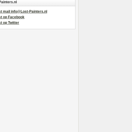
Painters.nl
t mail info@Lost-Painters.nl
st op Facebook
t op Twitter