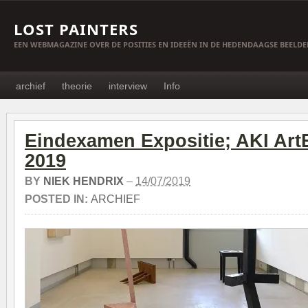
LOST PAINTERS
EEN WEBMAGAZINE OVER DE POSITIES EN IDEEËN IN DE HEDENDAAGSE BEELD
archief
theorie
interview
Info
Eindexamen Expositie; AKI Ar
2019
BY
NIEK HENDRIX
–
14/07/2019
POSTED IN:
ARCHIEF