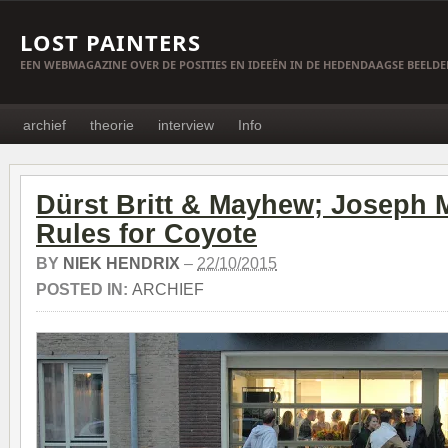
LOST PAINTERS
EEN WEBMAGAZINE OVER DE POSITIES EN IDEEËN IN DE HEDENDAAGSE BEELD
archief
theorie
interview
Info
Dürst Britt & Mayhew; Joseph
Rules for Coyote
BY
NIEK HENDRIX
–
22/10/2015
POSTED IN:
ARCHIEF