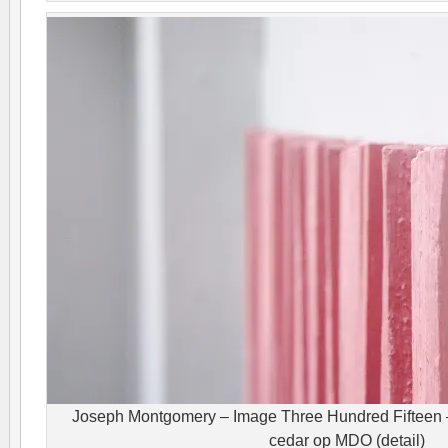
Joseph Montgomery – Image Three Hundred Fifteen 
cedar op MDO (detail)