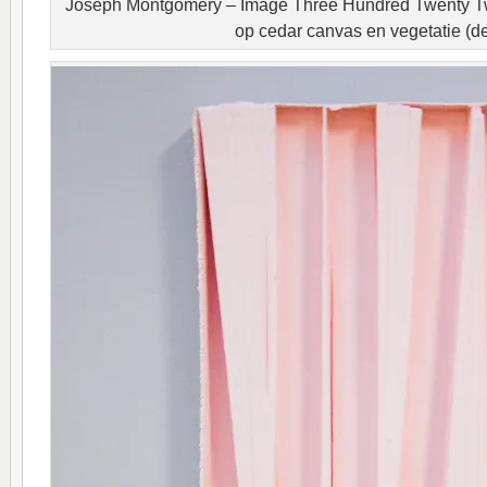
Joseph Montgomery – Image Three Hundred Twenty T
op cedar canvas en vegetatie (de