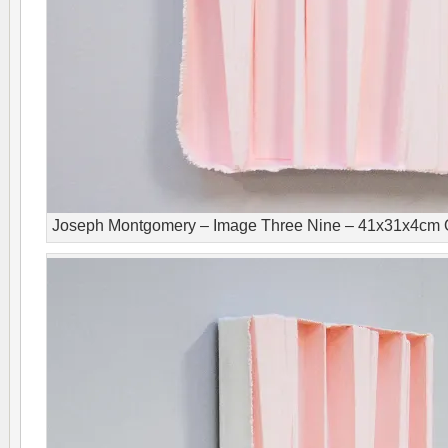
Joseph Montgomery – Image Three Nine – 41x31x4cm Ol