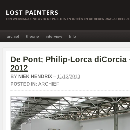
LOST PAINTERS
EEN WEBMAGAZINE OVER DE POSITIES EN IDEEËN IN DE HEDENDAAGSE BEELD
archief
theorie
interview
Info
De Pont; Philip-Lorca diCorcia 
2012
BY
NIEK HENDRIX
–
11/12/2013
POSTED IN:
ARCHIEF