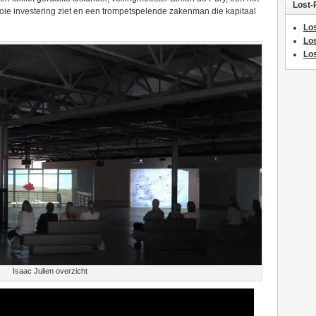
Lost-
mooie investering ziet en een trompetspelende zakenman die kapitaal
Los
Lo
Los
Isaac Julien overzicht