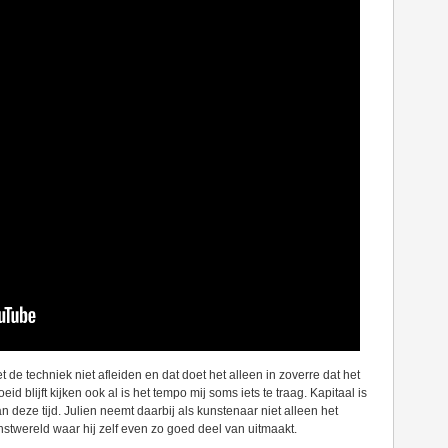
de techniek niet afleiden en dat doet het alleen in zoverre dat het
d blijft kijken ook al is het tempo mij soms iets te traag. Kapitaal is
n deze tijd. Julien neemt daarbij als kunstenaar niet alleen het
stwereld waar hij zelf even zo goed deel van uitmaakt.