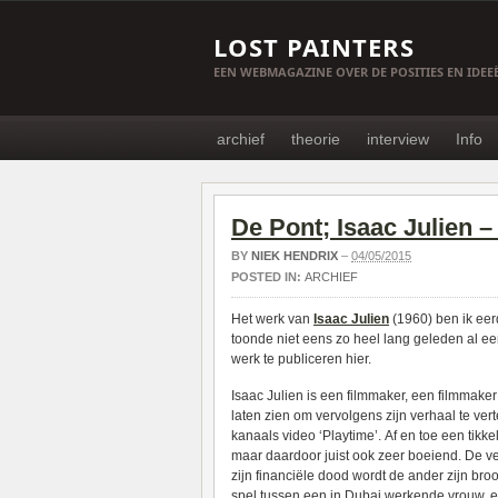
LOST PAINTERS
EEN WEBMAGAZINE OVER DE POSITIES EN IDE
archief
theorie
interview
Info
De Pont; Isaac Julien –
BY
NIEK HENDRIX
–
04/05/2015
POSTED IN:
ARCHIEF
Het werk van
Isaac Julien
(1960) ben ik ee
toonde niet eens zo heel lang geleden al een 
werk te publiceren hier.
Isaac Julien is een filmmaker, een filmmaker 
laten zien om vervolgens zijn verhaal te ver
kanaals video ‘Playtime’. Af en toe een tikk
maar daardoor juist ook zeer boeiend. De ve
zijn financiële dood wordt de ander zijn bro
spel tussen een in Dubai werkende vrouw, ee