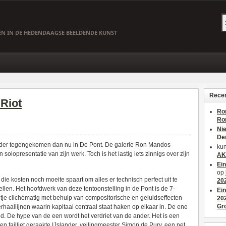
EËN IN DE HEDENDAAGSE BEELDENDE KUNST
Recen
 Riot
Ro
Ro
Ni
De
rder tegengekomen dan nu in De Pont. De galerie Ron Mandos
kun
solopresentatie van zijn werk. Toch is het lastig iets zinnigs over zijn
AK
Ei
op
die kosten noch moeite spaart om alles er technisch perfect uit te
20
tellen. Het hoofdwerk van deze tentoonstelling in de Pont is de 7-
Ei
eltje clichématig met behulp van compositorische en geluidseffecten
20
Gr
rhaallijnen waarin kapitaal centraal staat haken op elkaar in. De ene
od. De hype van de een wordt het verdriet van de ander. Het is een
n failliet geraakte IJslander, veilingmeester Simon de Pury, een net