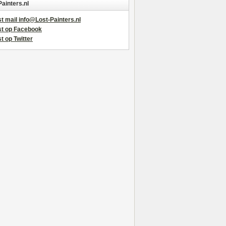
Painters.nl
t mail info@Lost-Painters.nl
st op Facebook
t op Twitter