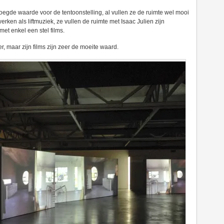
oegde waarde voor de tentoonstelling, al vullen ze de ruimte wel mooi
erken als liftmuziek, ze vullen de ruimte met Isaac Julien zijn
met enkel een stel films.
r, maar zijn films zijn zeer de moeite waard.