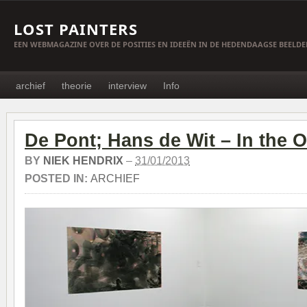
LOST PAINTERS
EEN WEBMAGAZINE OVER DE POSITIES EN IDEEËN IN DE HEDENDAAGSE BEELD
archief
theorie
interview
Info
De Pont; Hans de Wit – In the 
BY
NIEK HENDRIX
–
31/01/2013
POSTED IN:
ARCHIEF