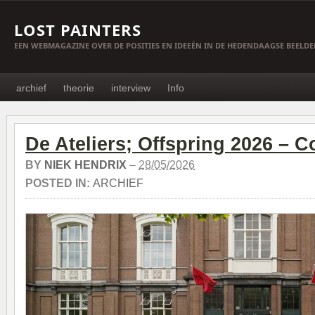
LOST PAINTERS
EEN WEBMAGAZINE OVER DE POSITIES EN IDEEËN IN DE HEDENDAAGSE BEELD
archief
theorie
interview
Info
De Ateliers; Offspring 2026 – C
BY
NIEK HENDRIX
–
28/05/2026
POSTED IN:
ARCHIEF