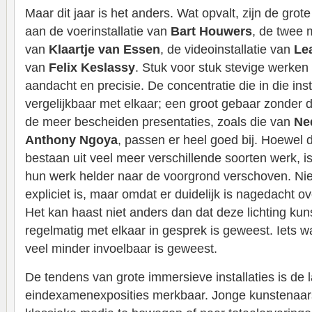
Maar dit jaar is het anders. Wat opvalt, zijn de grot
aan de voerinstallatie van
Bart Houwers
, de twee 
van
Klaartje van Essen
, de videoinstallatie van
Le
van
Felix Keslassy
. Stuk voor stuk stevige werken
aandacht en precisie. De concentratie die in die instal
vergelijkbaar met elkaar; een groot gebaar zonder 
de meer bescheiden presentaties, zoals die van
Ne
Anthony Ngoya
, passen er heel goed bij. Hoewel 
bestaan uit veel meer verschillende soorten werk, i
hun werk helder naar de voorgrond verschoven. Nie
expliciet is, maar omdat er duidelijk is nagedacht o
Het kan haast niet anders dan dat deze lichting kun
regelmatig met elkaar in gesprek is geweest. Iets wa
veel minder invoelbaar is geweest.
De tendens van grote immersieve installaties is de l
eindexamenexposities merkbaar. Jonge kunstenaars l