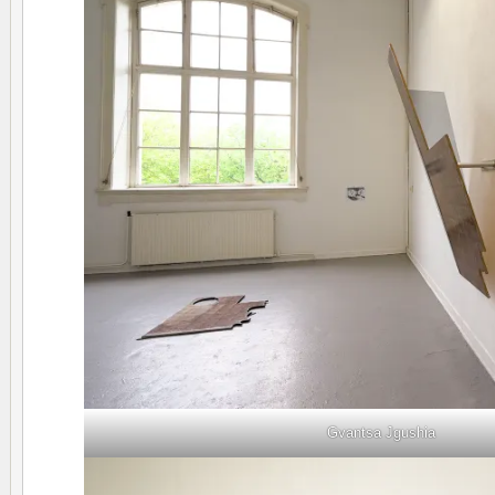
Gvantsa Jgushia