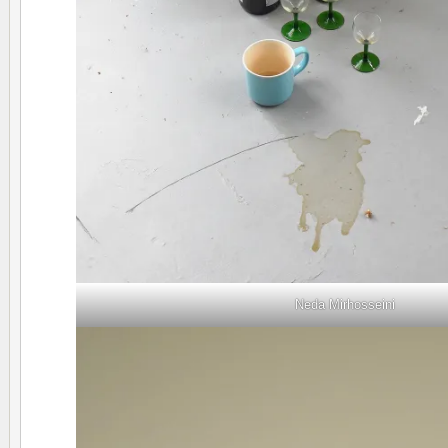
Neda Mirhosseini