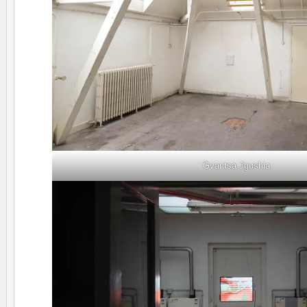
Gvantsa Jgushia