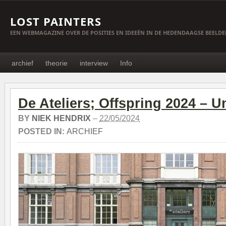
LOST PAINTERS
EEN WEBMAGAZINE OVER DE POSITIES EN IDEEËN IN DE HEDENDAAGSE BEELD
archief
theorie
interview
Info
De Ateliers; Offspring 2024 – U
BY
NIEK HENDRIX
–
22/05/2024
POSTED IN:
ARCHIEF