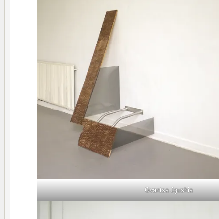
Gvantsa Jgushia