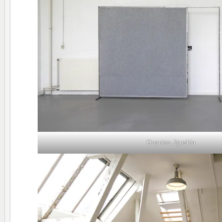
Gvantsa Jgushia