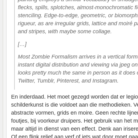
flecks, spills, splotches, almost-monochromatic fi
stenciling. Edge-to-edge, geometric, or biomorph
rigueur, as are irregular grids, lattice and moiré 
and stripes, with maybe some collage.
[…]
Most Zombie Formalism arrives in a vertical forma
instant digital distribution and viewing via jpeg on
looks pretty much the same in person as it does 
Twitter, Tumblr, Pinterest, and Instagram.
En inderdaad. Het moet gezegd worden dat er leg
schilderkunst is die voldoet aan die methodieken. V
abstracte vormen, grids en moire. Geen rechte lijn
foutjes, bij voorkeur druipers. Het gebruik van het m
maar altijd in dienst van een effect. Denk aan iriser
Of een flink relief aan verf of iets wat door moet ga