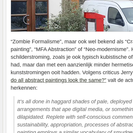
“Zombie Formalisme”, maar ook wel bekend als “Cra
painting”, “MFA Abstraction” of “Neo-modernisme”. 
schilderstroming, zoals je ook typisch kubistische of
had, maar dan met een aanzienlijk minder hermetis
kunststromingen ooit hadden. Volgens criticus Jerry 
do all abstract paintings look the same?”
valt de act
herkennen:
It’s all done in haggard shades of pale, deployed
arrangements that ape digital media, or someth
dilapidated. Replete with self-conscious comments
sustainability, appropriation, processes of abstract
painting employs a similar vocabulary of smudges,