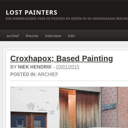
LOST PAINTERS
EEN WEBMAGAZINE OVER DE POSITIES EN IDEEËN IN DE HEDENDAAGSE BEELD
archief
theorie
interview
Info
Croxhapox; Based Painting
BY
NIEK HENDRIX
–
03/01/2015
POSTED IN:
ARCHIEF