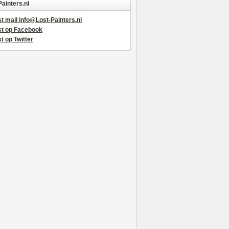
Painters.nl
t mail info@Lost-Painters.nl
st op Facebook
t op Twitter