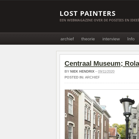
LOST PAINTERS
EEN WEBMAGAZINE OVER DE POSITIES EN IDE
archief
theorie
interview
Info
Centraal Museum; Rola
BY
NIEK HENDRIX
–
09/11/2020
POSTED IN:
ARCHIEF