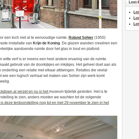
Lost-
Los
Lo
Los
r een toch niet al te eenvoudige ruimte.
Roland Sohier
(1950)
aste installatie van
Krijn de Koning
. De glazen wanden creeëren een
kerkelijke aandoende ruimte door het glas in lood en plafond.
 witte verf is er ineens een heel andere ervaring van de ruimte.
aakt gebruik van de doorkijkjes en inkijkjes. Het geheel doet aan als
 onderling een relatie met elkaar afdwingen. Relaties die veelal
nt wie een logisch verhaal wil maken van Sohier zijn werk komt
 welig.
ckdown al verzet en nu is het
museum tijdelijk gesloten. Het is te
nstelling te zien, anders moeten we wachten tot de volgende
is deze tentoonstelling nog tot en met 29 november te zien in het