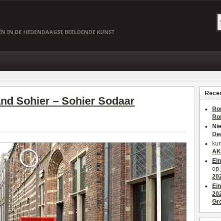
EËN IN DE HEDENDAAGSE BEELDENDE KUNST
Recen
nd Sohier – Sohier Sodaar
Ro
Ro
Ni
De
kun
AK
Ei
op
20
Ei
20
Gr