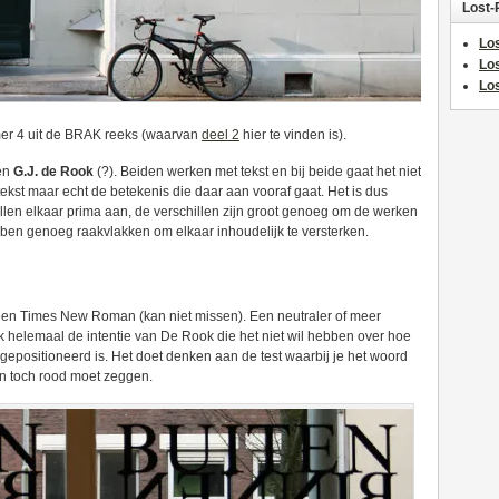
Lost-
Los
Lo
Los
er 4 uit de BRAK reeks (waarvan
deel 2
hier te vinden is).
en
G.J. de Rook
(?). Beiden werken met tekst en bij beide gaat het niet
 tekst maar echt de betekenis die daar aan vooraf gaat. Het is dus
llen elkaar prima aan, de verschillen zijn groot genoeg om de werken
en genoeg raakvlakken om elkaar inhoudelijk te versterken.
n een Times New Roman (kan niet missen). Een neutraler of meer
 ook helemaal de intentie van De Rook die het niet wil hebben over hoe
gepositioneerd is. Het doet denken aan de test waarbij je het woord
n toch rood moet zeggen.