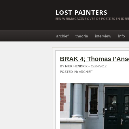
LOST PAINTERS
EEN WEBMAGAZINE OVER DE POSITIES EN IDE
archief
theorie
interview
Info
BRAK 4; Thomas I’Ans
BY
NIEK HENDRIX
–
22/04/2012
POSTED IN:
ARCHIEF