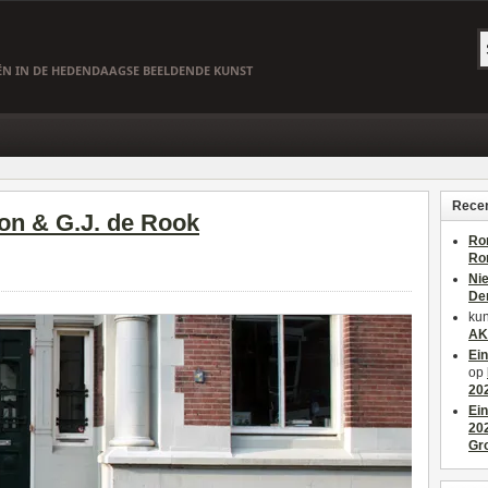
EËN IN DE HEDENDAAGSE BEELDENDE KUNST
Recen
on & G.J. de Rook
Ro
Ro
Ni
De
kun
AK
Ei
op
20
Ei
20
Gr