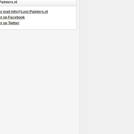
Painters.nl
t mail info@Lost-Painters.nl
st op Facebook
t op Twitter