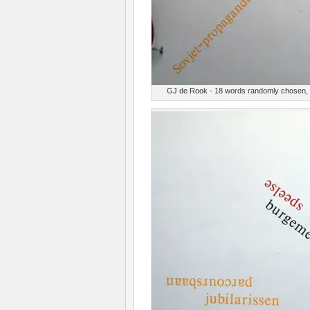
GJ de Rook - 18 words randomly chosen, c