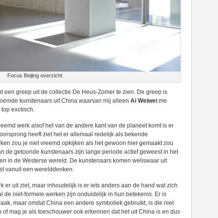
Focus Beijing overzicht
 een greep uit de collectie De Heus-Zomer te zien. De greep is
roemde kunstenaars uit China waarvan mij alleen
Ai Weiwei
me
 top exotisch.
vreemd werk alsof het van de andere kant van de planeet komt is er
n oorsprong heeft ziet het er allemaal redelijk als bekende
rken zou je niet vreemd opkijken als het gewoon hier gemaakt zou
an de getoonde kunstenaars zijn lange periode actief geweest in het
ten in de Westerse wereld. De kunstenaars komen weliswaar uit
eest vanuit een werelddenken.
k er uit ziet, maar inhoudelijk is er iets anders aan de hand wat zich
l de niet-formele werken zijn onduidelijk in hun betekenis. Er is
praak, maar omdat China een andere symboliek gebruikt, is die niet
n of mag je als toeschouwer ook erkennen dat het uit China is en dus