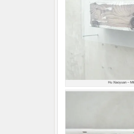
Hu Xiaoyuan – Mill