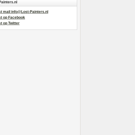
Painters.nl
t mail info@Lost-Painters.nl
st op Facebook
t op Twitter