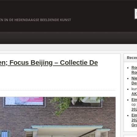
EËN IN DE HEDENDAAGSE BEELDENDE KUNST
Recen
; Focus Beijing – Collectie De
Ro
Ro
Ni
De
kun
AK
Ei
op
20
Ei
20
Gr