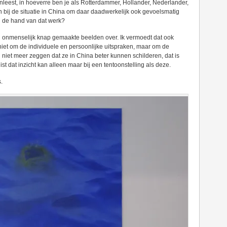
inleest, in hoeverre ben je als Rotterdammer, Hollander, Nederlander,
 bij de situatie in China om daar daadwerkelijk ook gevoelsmatig
n de hand van dat werk?
en onmenselijk knap gemaakte beelden over. Ik vermoedt dat ook
 niet om de individuele en persoonlijke uitspraken, maar om de
l niet meer zeggen dat ze in China beter kunnen schilderen, dat is
st dat inzicht kan alleen maar bij een tentoonstelling als deze.
.