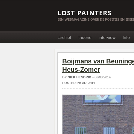
LOST PAINTERS
EEN WEBMAGAZINE OVER DE POSITIES EN IDE
archief
theorie
interview
Info
Boijmans van Beuningen
Heus-Zomer
BY
NIEK HENDRIX
–
06/08/2014
POSTED IN:
ARCHIEF