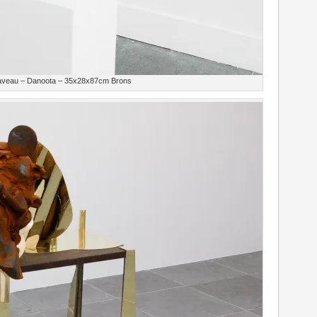
aveau – Danoota – 35x28x87cm Brons