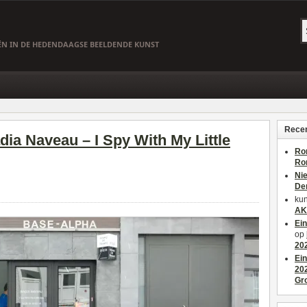
EËN IN DE HEDENDAAGSE BEELDENDE KUNST
Recen
dia Naveau – I Spy With My Little
Ro
Ro
Ni
De
kun
AK
Ei
op
20
Ei
20
Gr