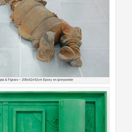
ia & Figraro – 206x62x42cm Epoxy en ijzerpoeder