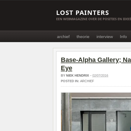
LOST PAINTERS
EEN WEBMAGAZINE OVER DE POSITIES EN IDE
archief
theorie
interview
Info
Base-Alpha Gallery; Na
Eye
BY
NIEK HENDRIX
–
02/07/2016
POSTED IN:
ARCHIEF