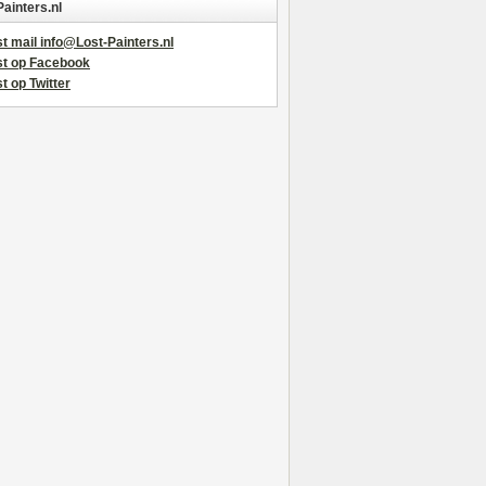
Painters.nl
t mail info@Lost-Painters.nl
st op Facebook
t op Twitter