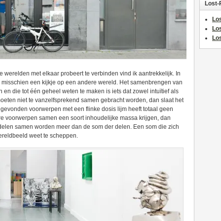
Lost-
Los
Lo
Los
 werelden met elkaar probeert te verbinden vind ik aantrekkelijk. In
r misschien een kijkje op een andere wereld. Het samenbrengen van
en die tot één geheel weten te maken is iets dat zowel intuïtief als
moeten niet te vanzelfsprekend samen gebracht worden, dan slaat het
vonden voorwerpen met een flinke dosis lijm heeft totaal geen
re voorwerpen samen een soort inhoudelijke massa krijgen, dan
erdelen samen worden meer dan de som der delen. Een som die zich
 wereldbeeld weet te scheppen.