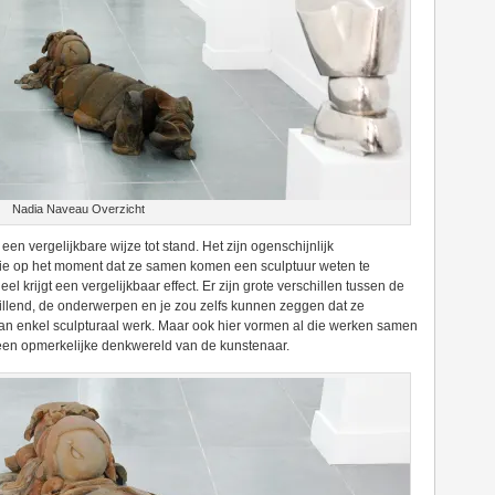
Nadia Naveau Overzicht
en vergelijkbare wijze tot stand. Het zijn ogenschijnlijk
 op het moment dat ze samen komen een sculptuur weten te
l krijgt een vergelijkbaar effect. Er zijn grote verschillen tussen de
hillend, de onderwerpen en je zou zelfs kunnen zeggen dat ze
s van enkel sculpturaal werk. Maar ook hier vormen al die werken samen
 een opmerkelijke denkwereld van de kunstenaar.