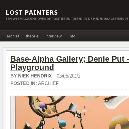
LOST PAINTERS
EEN WEBMAGAZINE OVER DE POSITIES EN IDEEËN IN DE HEDENDAAGSE BEELD
archief
theorie
interview
Info
Base-Alpha Gallery; Denie Put 
Playground
BY
NIEK HENDRIX
–
05/05/2019
POSTED IN:
ARCHIEF