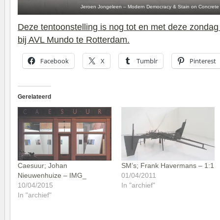
Jeroen Jongeleen – Modern Democracy & Stain on Concrete 
Deze tentoonstelling is nog tot en met deze zondag
bij AVL Mundo te Rotterdam.
Facebook
X
Tumblr
Pinterest
Gerelateerd
Caesuur; Johan
SM’s; Frank Havermans – 1:1
Nieuwenhuize – IMG_
01/04/2011
10/04/2015
In "archief"
In "archief"