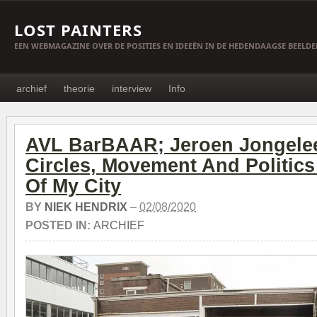
LOST PAINTERS
EEN WEBMAGAZINE OVER DE POSITIES EN IDEEËN IN DE HEDENDAAGSE BEELD
archief
theorie
interview
Info
AVL BarBAAR; Jeroen Jongelee
Circles, Movement And Politics
Of My City
BY
NIEK HENDRIX
–
02/08/2020
POSTED IN:
ARCHIEF