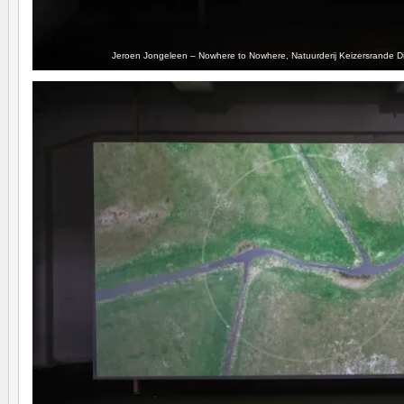
Jeroen Jongeleen – Nowhere to Nowhere, Natuurderij Keizersrande 