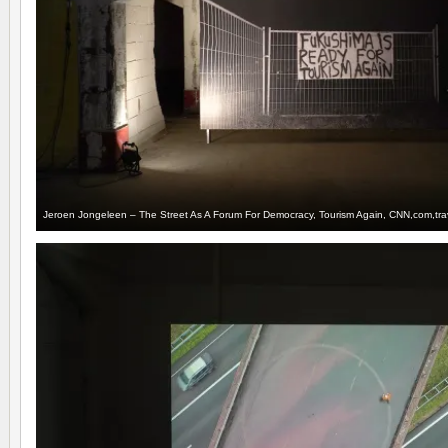
Jeroen Jongeleen – The Street As A Forum For Democracy, Tourism Again, CNN,com,tra