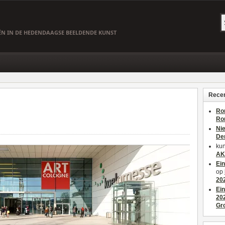
EËN IN DE HEDENDAAGSE BEELDENDE KUNST
Recen
Ro
Ro
Ni
De
kun
AK
Ei
op
20
Ei
20
Gr