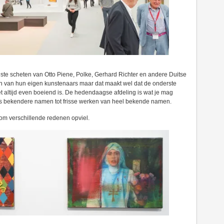
ijste scheten van Otto Piene, Polke, Gerhard Richter en andere Duitse
fan van hun eigen kunstenaars maar dat maakt wel dat de onderste
t altijd even boeiend is. De hedendaagse afdeling is wat je mag
s bekendere namen tot frisse werken van heel bekende namen.
 om verschillende redenen opviel.