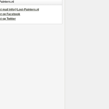
Painters.nl
t mail info@Lost-Painters.nl
st op Facebook
t op Twitter