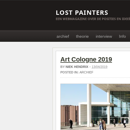
LOST PAINTERS
EEN WEBMAGAZINE OVER DE POSITIES EN IDE
archief
theorie
interview
Info
Art Cologne 2019
BY
NIEK HENDRIX
–
13/04/2019
POSTED IN:
ARCHIEF