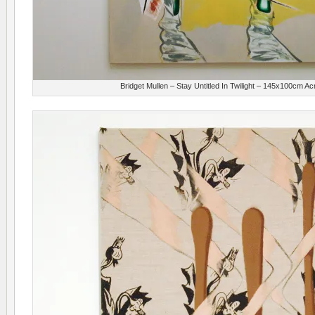
Bridget Mullen – Stay Untitled In Twilight – 145x100cm Acr