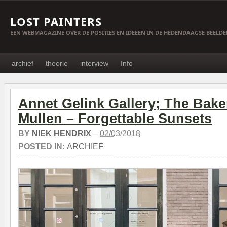
LOST PAINTERS
EEN WEBMAGAZINE OVER DE POSITIES EN IDEEËN IN DE HEDENDAAGSE BEELD
archief
theorie
interview
Info
Annet Gelink Gallery; The Bake
Mullen – Forgettable Sunsets
BY
NIEK HENDRIX
–
02/03/2018
POSTED IN:
ARCHIEF