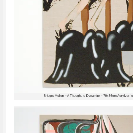
Bridget Mullen – A Thought Is Dynamite – 79x56cm Acrylverf e