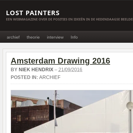
LOST PAINTERS
EEN WEBMAGAZINE OVER DE POSITIES EN IDEEËN IN DE HEDENDAAGSE BEELD
archief
theorie
interview
Info
Amsterdam Drawing 2016
BY
NIEK HENDRIX
–
21/09/2016
POSTED IN:
ARCHIEF