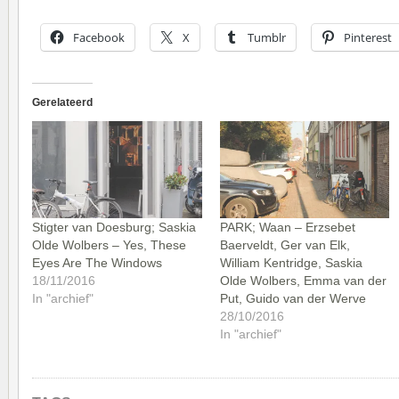
Facebook
X
Tumblr
Pinterest
Gerelateerd
Stigter van Doesburg; Saskia
PARK; Waan – Erzsebet
Olde Wolbers – Yes, These
Baerveldt, Ger van Elk,
Eyes Are The Windows
William Kentridge, Saskia
18/11/2016
Olde Wolbers, Emma van der
In "archief"
Put, Guido van der Werve
28/10/2016
In "archief"