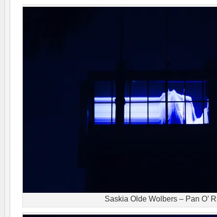
Saskia Olde Wolbers – Pan O’ 