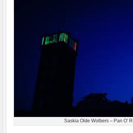
Saskia Olde Wolbers – Pan O’ 