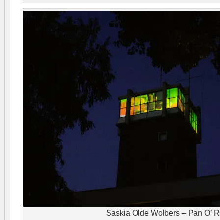
Saskia Olde Wolbers – Pan O’ 