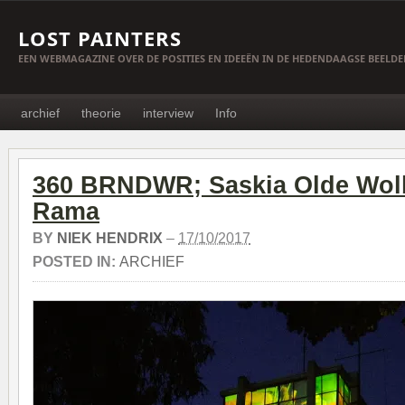
LOST PAINTERS
EEN WEBMAGAZINE OVER DE POSITIES EN IDEEËN IN DE HEDENDAAGSE BEELD
archief
theorie
interview
Info
360 BRNDWR; Saskia Olde Wolb
Rama
BY
NIEK HENDRIX
–
17/10/2017
POSTED IN:
ARCHIEF