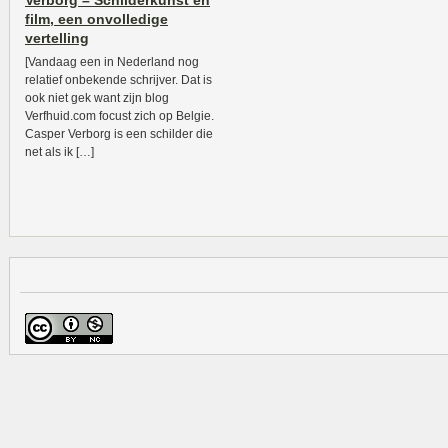
Verborg – Schilderkunst en
film, een onvolledige
vertelling
[Vandaag een in Nederland nog
relatief onbekende schrijver. Dat is
ook niet gek want zijn blog
Verfhuid.com focust zich op Belgie.
Casper Verborg is een schilder die
net als ik […]