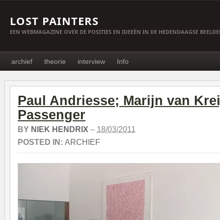
LOST PAINTERS
EEN WEBMAGAZINE OVER DE POSITIES EN IDEEËN IN DE HEDENDAAGSE BEELD
archief
theorie
interview
Info
Paul Andriesse; Marijn van Krei
Passenger
BY
NIEK HENDRIX
–
18/03/2011
POSTED IN:
ARCHIEF