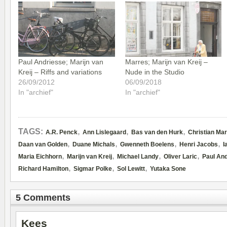
Paul Andriesse; Marijn van
Marres; Marijn van Kreij –
Kreij – Riffs and variations
Nude in the Studio
26/09/2012
06/09/2018
In "archief"
In "archief"
,
,
,
TAGS:
A.R. Penck
Ann Lislegaard
Bas van den Hurk
Christian Ma
,
,
,
,
Daan van Golden
Duane Michals
Gwenneth Boelens
Henri Jacobs
I
,
,
,
,
Maria Eichhorn
Marijn van Kreij
Michael Landy
Oliver Laric
Paul An
,
,
,
Richard Hamilton
Sigmar Polke
Sol Lewitt
Yutaka Sone
5 Comments
Kees