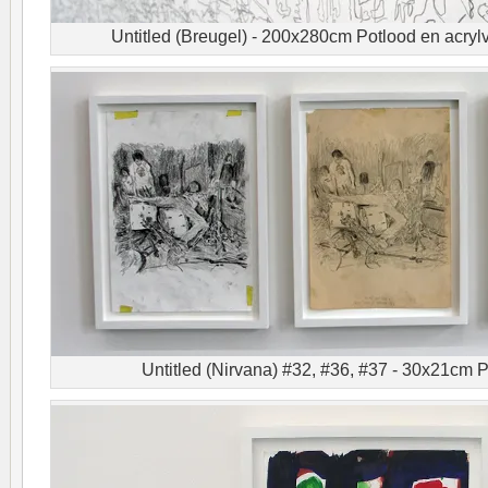
Untitled (Breugel) - 200x280cm Potlood en acrylve
Untitled (Nirvana) #32, #36, #37 - 30x21cm 