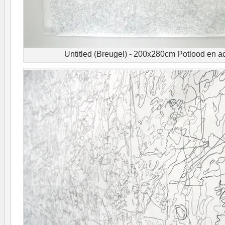
Untitled (Breugel) - 200x280cm Potlood en ac