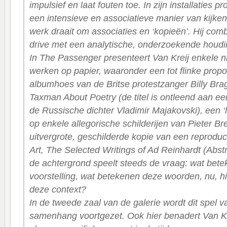
impulsief en laat fouten toe. In zijn installaties 
een intensieve en associatieve manier van kijken 
werk draait om associaties en ‘kopieën’. Hij com
drive met een analytische, onderzoekende houdi
In The Passenger presenteert Van Kreij enkele
werken op papier, waaronder een tot flinke prop
albumhoes van de Britse protestzanger Billy Brag
Taxman About Poetry (de titel is ontleend aan ee
de Russische dichter Vladimir Majakovski), een 
op enkele allegorische schilderijen van Pieter B
uitvergrote, geschilderde kopie van een reproduct
Art, The Selected Writings of Ad Reinhardt (Abst
de achtergrond speelt steeds de vraag: wat betek
voorstelling, wat betekenen deze woorden, nu, hi
deze context?
In de tweede zaal van de galerie wordt dit spel v
samenhang voortgezet. Ook hier benadert Van Kre