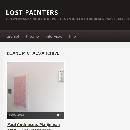
LOST PAINTERS
EEN WEBMAGAZINE OVER DE POSITIES EN IDEEËN IN DE HEDENDAAGSE BEELD
archief
theorie
interview
Info
DUANE MICHALS ARCHIVE
18/03/2011
5
Paul Andriesse; Marijn van