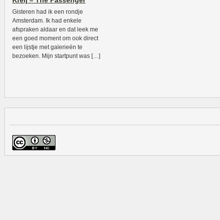
Kreij – The Passenger
Gisteren had ik een rondje
Amsterdam. Ik had enkele
afspraken aldaar en dat leek me
een goed moment om ook direct
een lijstje met galerieën te
bezoeken. Mijn startpunt was […]