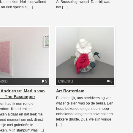
ek laten zien. Het is opvallend
ArtBrussels geweest. Daarbij was
r nu een speciale […]
het […]
3/2011
5
17/02/2011
6
 Andriesse; Marijn van
Art Rotterdam
j – The Passenger
En eindelijk, ons beeldverslag van
wat er te zien was op de beurs. Een
ren had ik een rondje
hoop bekende dingen, een hoop
rdam. Ik had enkele
onbekende dingen en bovenal een
aken aldaar en dat leek me
lekkere drukte. Dus, we zijn vorige
oed moment om ook direct
[…]
jstje met galerieën te
ken. Mijn startpunt was […]