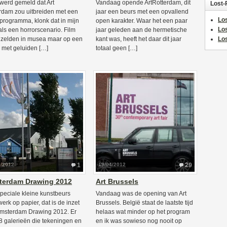
werd gemeld dat Art
Vandaag opende ArtRotterdam, dit
Lost-
rdam zou uitbreiden met een
jaar een beurs met een opvallend
Los
programma, klonk dat in mijn
open karakter. Waar het een paar
Lo
als een horrorscenario. Film
jaar geleden aan de hermetische
 zelden in musea maar op een
kant was, heeft het daar dit jaar
Los
 met geluiden […]
totaal geen […]
9/2012
1
19/04/2012
29
terdam Drawing 2012
Art Brussels
peciale kleine kunstbeurs
Vandaag was de opening van Art
werk op papier, dat is de inzet
Brussels. België staat de laatste tijd
msterdam Drawing 2012. Er
helaas wat minder op het program
18 galerieën die tekeningen en
en ik was sowieso nog nooit op