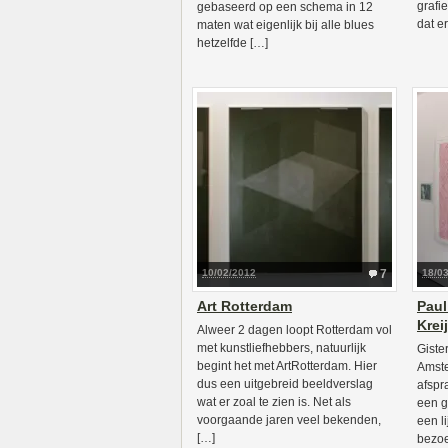
grafi
gebaseerd op een schema in 12
dat e
maten wat eigenlijk bij alle blues
hetzelfde […]
10/02/2012
7
18/0
Art Rotterdam
Paul
Krei
Alweer 2 dagen loopt Rotterdam vol
met kunstliefhebbers, natuurlijk
Giste
begint het met ArtRotterdam. Hier
Amste
dus een uitgebreid beeldverslag
afspr
wat er zoal te zien is. Net als
een g
voorgaande jaren veel bekenden,
een li
[…]
bezoe