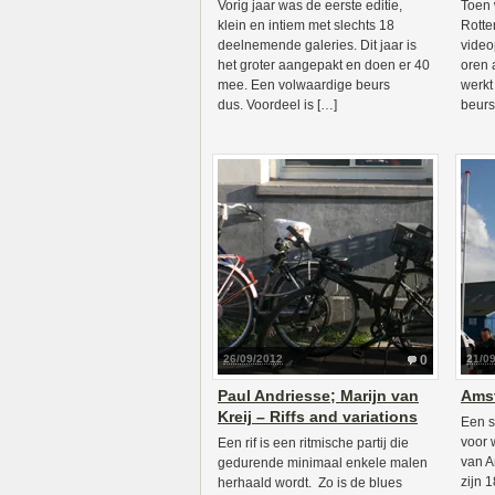
Vorig jaar was de eerste editie,
Toen 
klein en intiem met slechts 18
Rotte
deelnemende galeries. Dit jaar is
video
het groter aangepakt en doen er 40
oren 
mee. Een volwaardige beurs
werkt
dus. Voordeel is […]
beurs
26/09/2012
0
21/0
Paul Andriesse; Marijn van
Ams
Kreij – Riffs and variations
Een s
voor 
Een rif is een ritmische partij die
van A
gedurende minimaal enkele malen
zijn 
herhaald wordt. Zo is de blues