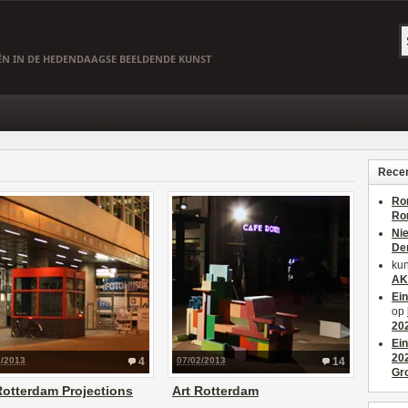
EËN IN DE HEDENDAAGSE BEELDENDE KUNST
Recen
Ro
Ro
Ni
De
kun
AK
Ei
op
20
Ei
20
2/2013
4
07/02/2013
14
Gr
Rotterdam Projections
Art Rotterdam