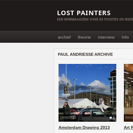
LOST PAINTERS
EEN WEBMAGAZINE OVER DE POSITIES EN IDE
archief
theorie
interview
Info
PAUL ANDRIESSE ARCHIVE
19/09/2013
1
09/0
Amsterdam Drawing 2013
Art 