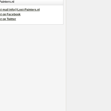
Painters.nl
t mail info@Lost-Painters.nl
st op Facebook
t op Twitter