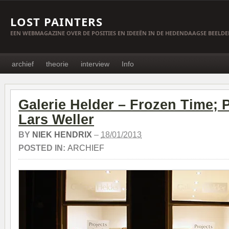
LOST PAINTERS
EEN WEBMAGAZINE OVER DE POSITIES EN IDEEËN IN DE HEDENDAAGSE BEELD
archief
theorie
interview
Info
Galerie Helder – Frozen Time; 
Lars Weller
BY
NIEK HENDRIX
–
18/01/2013
POSTED IN:
ARCHIEF