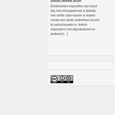
Joost Breda 2018
Eindexamen exposities zijn exact
dat, het schoolgebouw is tijdelijk
een white cube waarin in iedere
ruimte een ander potentieel oeuvre
te aanschouwen is. Iedere
exposant is net afgestudeerd en
probeert […]