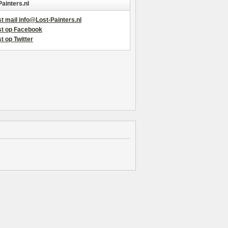
Painters.nl
t mail info@Lost-Painters.nl
st op Facebook
t op Twitter