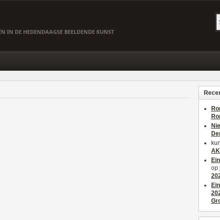
EËN IN DE HEDENDAAGSE BEELDENDE KUNST
Recen
Ro
Ro
Ni
De
kun
AK
Ei
op
20
Ei
20
Gr