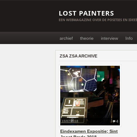
LOST PAINTERS
EEN WEBMAGAZINE OVER DE POSITIES EN IDE
archief
theorie
interview
Info
ZSA ZSA ARCHIVE
15/07/2018
4
Eindexamen Expositie; Sint